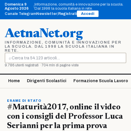
Vai
Domenica 9
Informazione, comunità e innovazione per la scuola.
|
al
Agosto 2026
Dal 1998 la scuola italiana in rete.
contenuto
Canale Telegram
Newsletter
|
Registrati
Accedi
AetnaNet.org
INFORMAZIONE, COMUNITÀ E INNOVAZIONE PER
LA SCUOLA. DAL 1998 LA SCUOLA ITALIANA IN
RETE.
⌕
Cerca
9.786 utenti registrati · 704 mln di pagine viste
Home
Dirigenti Scolastici
Formazione Scuola Lavoro
ESAME DI STATO
#Maturità2017, online il video
con i consigli del Professor Luca
Serianni per la prima prova