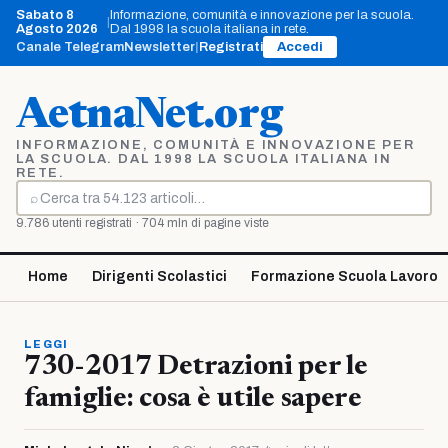
Vai
Sabato 8
Informazione, comunità e innovazione per la scuola.
|
al
Agosto 2026
Dal 1998 la scuola italiana in rete.
contenuto
Canale Telegram
Newsletter
|
Registrati
Accedi
AetnaNet.org
INFORMAZIONE, COMUNITÀ E INNOVAZIONE PER
LA SCUOLA. DAL 1998 LA SCUOLA ITALIANA IN
RETE.
⌕
Cerca
9.786 utenti registrati · 704 mln di pagine viste
Home
Dirigenti Scolastici
Formazione Scuola Lavoro
LEGGI
730-2017 Detrazioni per le
famiglie: cosa è utile sapere