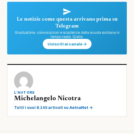
Le notizie come questa arrivano prima su
Telegram
Graduatorie, convocazioni e scadenze della scuola siciliana in
tempo reale. Gratis.
Unisciti al canale →
L'AUTORE
Michelangelo Nicotra
Tutti i suoi 8.145 articoli su AetnaNet →