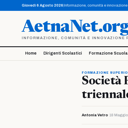
Vai
Giovedì 6 Agosto 2026
|
Informazione, comunità e innovazione p
al
contenuto
AetnaNet.or
INFORMAZIONE, COMUNITÀ E INNOVAZIONE PE
Home
Dirigenti Scolastici
Formazione Scuola
FORMAZIONE SUPERI
Società 
triennal
Antonia Vetro
·
18 Maggio