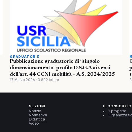
GRADUATORIE
M
Pubblicazione graduatorie di “singolo
O
dimensionamento” profilo D.S.G.A ai sensi
p
dell’art. 44 CCNI mobilità – A.S. 2024/2025
s
17 Marzo 2024 · 3.892 letture
3
SEZIONI
IL CONSORZIO
Notizie
Il progetto
Normativa
Organizzazi
Didattica
Video