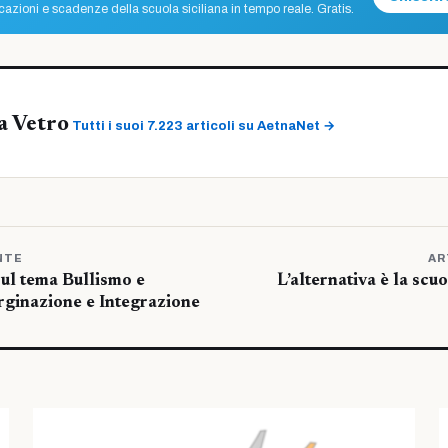
azioni e scadenze della scuola siciliana in tempo reale. Gratis.
a Vetro
Tutti i suoi 7.223 articoli su AetnaNet →
NTE
AR
sul tema Bullismo e
L’alternativa è la scu
ginazione e Integrazione