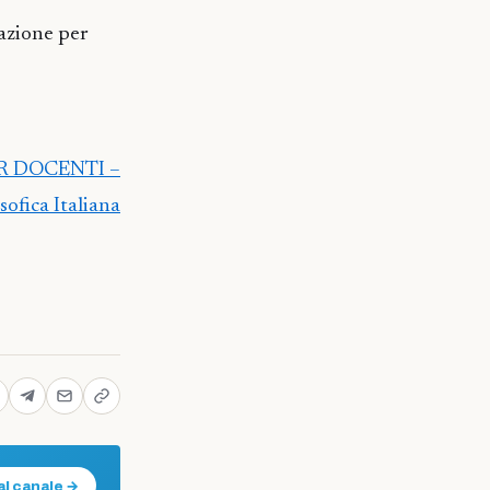
mazione per
R DOCENTI –
fica Italiana
al canale →