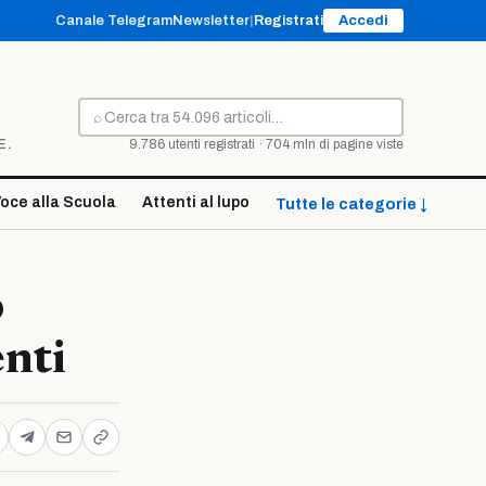
Canale Telegram
Newsletter
|
Registrati
Accedi
⌕
Cerca
E.
9.786 utenti registrati · 704 mln di pagine viste
oce alla Scuola
Attenti al lupo
Tutte le categorie ↓
o
enti