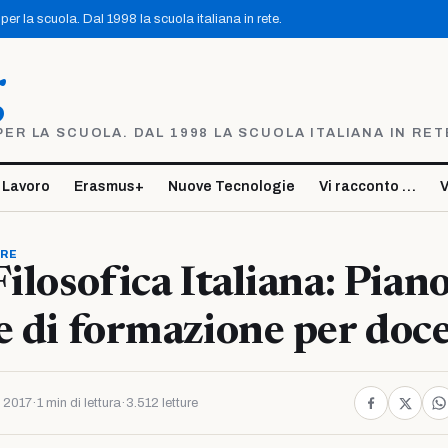
er la scuola. Dal 1998 la scuola italiana in rete.
g
R LA SCUOLA. DAL 1998 LA SCUOLA ITALIANA IN RET
 Lavoro
Erasmus+
Nuove Tecnologie
Vi racconto …
V
ORE
Filosofica Italiana: Pian
e di formazione per doc
 2017
·
1 min di lettura
·
3.512 letture