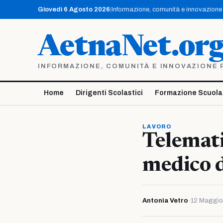
Vai
Giovedì 6 Agosto 2026
|
Informazione, comunità e innovazione p
al
contenuto
AetnaNet.or
INFORMAZIONE, COMUNITÀ E INNOVAZIONE PE
Home
Dirigenti Scolastici
Formazione Scuola
LAVORO
Telemati
medico d
Antonia Vetro
·
12 Maggio