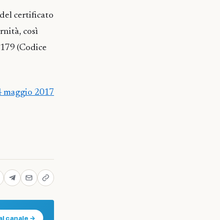
el certificato
nità, così
 179 (Codice
 4 maggio 2017
al canale →