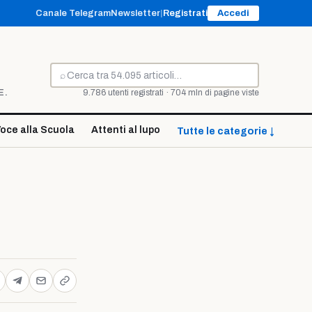
Canale Telegram
Newsletter
|
Registrati
Accedi
⌕
Cerca
E.
9.786 utenti registrati · 704 mln di pagine viste
oce alla Scuola
Attenti al lupo
Tutte le categorie ↓