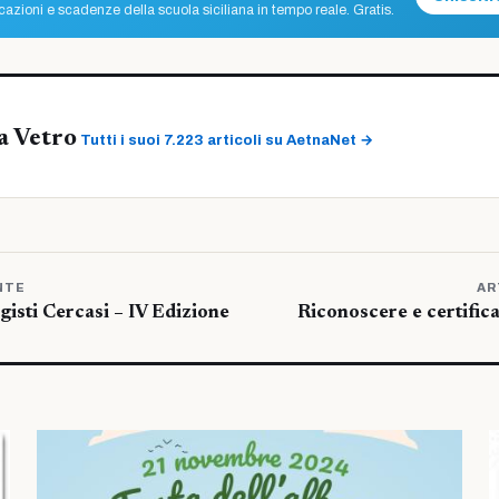
azioni e scadenze della scuola siciliana in tempo reale. Gratis.
a Vetro
Tutti i suoi 7.223 articoli su AetnaNet →
NTE
AR
isti Cercasi – IV Edizione
Riconoscere e certific