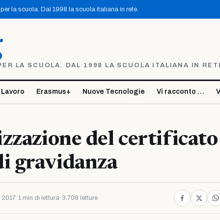
er la scuola. Dal 1998 la scuola italiana in rete.
g
R LA SCUOLA. DAL 1998 LA SCUOLA ITALIANA IN RET
 Lavoro
Erasmus+
Nuove Tecnologie
Vi racconto …
V
zzazione del certificato
i gravidanza
 2017
·
1 min di lettura
·
3.708 letture