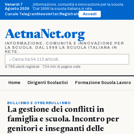
Vai
Venerdì 7
Informazione, comunità e innovazione per la scuola.
|
al
Agosto 2026
Dal 1998 la scuola italiana in rete.
contenuto
Canale Telegram
Newsletter
|
Registrati
Accedi
AetnaNet.org
INFORMAZIONE, COMUNITÀ E INNOVAZIONE PER
LA SCUOLA. DAL 1998 LA SCUOLA ITALIANA IN
RETE.
⌕
Cerca
9.786 utenti registrati · 704 mln di pagine viste
Home
Dirigenti Scolastici
Formazione Scuola Lavoro
BULLISMO E CYBERBULLISMO
La gestione dei conflitti in
famiglia e scuola. Incontro per
genitori e insegnanti delle