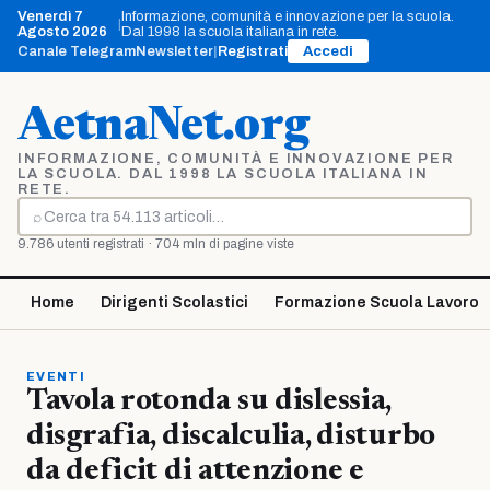
Vai
Venerdì 7
Informazione, comunità e innovazione per la scuola.
|
al
Agosto 2026
Dal 1998 la scuola italiana in rete.
contenuto
Canale Telegram
Newsletter
|
Registrati
Accedi
AetnaNet.org
INFORMAZIONE, COMUNITÀ E INNOVAZIONE PER
LA SCUOLA. DAL 1998 LA SCUOLA ITALIANA IN
RETE.
⌕
Cerca
9.786 utenti registrati · 704 mln di pagine viste
Home
Dirigenti Scolastici
Formazione Scuola Lavoro
EVENTI
Tavola rotonda su dislessia,
disgrafia, discalculia, disturbo
da deficit di attenzione e