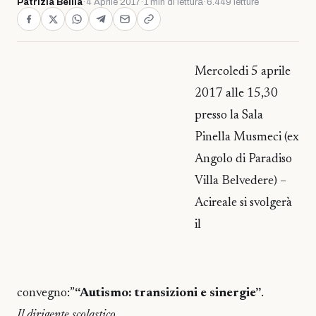
Patrizia Bellia
·
4 Aprile 2017
·
1 min di lettura
·
6.449 letture
Mercoledi 5 aprile
2017 alle 15,30
presso la Sala
Pinella Musmeci (ex
Angolo di Paradiso
Villa Belvedere) –
Acireale si svolgerà
il
convegno:”
“Autismo: transizioni e sinergie”
.
Il dirigente scolastico