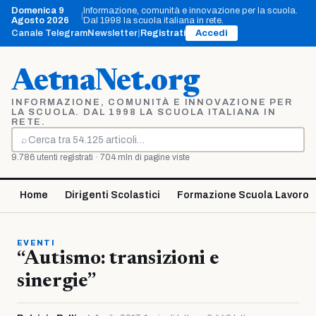
Vai
Domenica 9
Informazione, comunità e innovazione per la scuola.
|
al
Agosto 2026
Dal 1998 la scuola italiana in rete.
contenuto
Canale Telegram
Newsletter
|
Registrati
Accedi
AetnaNet.org
INFORMAZIONE, COMUNITÀ E INNOVAZIONE PER
LA SCUOLA. DAL 1998 LA SCUOLA ITALIANA IN
RETE.
⌕
Cerca
9.786 utenti registrati · 704 mln di pagine viste
Home
Dirigenti Scolastici
Formazione Scuola Lavoro
EVENTI
“Autismo: transizioni e
sinergie”