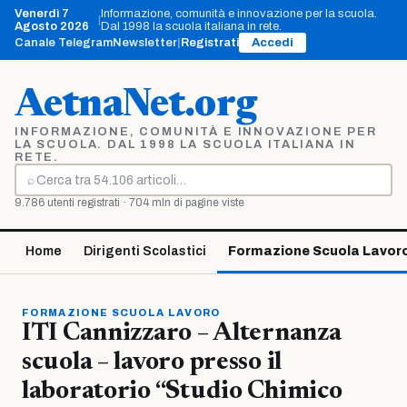
Vai
Venerdì 7
Informazione, comunità e innovazione per la scuola.
|
al
Agosto 2026
Dal 1998 la scuola italiana in rete.
contenuto
Canale Telegram
Newsletter
|
Registrati
Accedi
AetnaNet.org
INFORMAZIONE, COMUNITÀ E INNOVAZIONE PER
LA SCUOLA. DAL 1998 LA SCUOLA ITALIANA IN
RETE.
⌕
Cerca
9.786 utenti registrati · 704 mln di pagine viste
Home
Dirigenti Scolastici
Formazione Scuola Lavor
FORMAZIONE SCUOLA LAVORO
ITI Cannizzaro – Alternanza
scuola – lavoro presso il
laboratorio “Studio Chimico