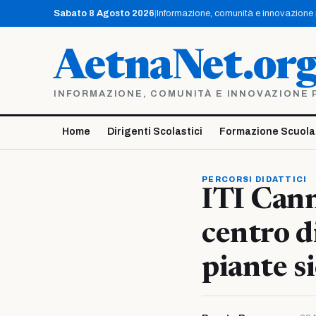
Vai
Sabato 8 Agosto 2026
|
Informazione, comunità e innovazione pe
al
contenuto
AetnaNet.or
INFORMAZIONE, COMUNITÀ E INNOVAZIONE PE
Home
Dirigenti Scolastici
Formazione Scuola
PERCORSI DIDATTICI
ITI Cann
centro d
piante si