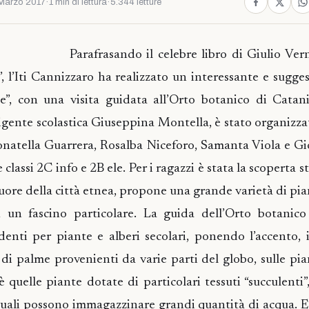
Marzo 2017
·
1 min di lettura
·
5.344 letture
Parafrasando il celebre libro di Giulio Vern
 l’Iti Cannizzaro ha realizzato un interessante e sugges
, con una visita guidata all’Orto botanico di Catania
igente scolastica Giuseppina Montella, è stato organizza
natella Guarrera, Rosalba Niceforo, Samanta Viola e Gi
 classi 2C info e 2B ele. Per i ragazzi è stata la scoperta s
ore della città etnea, propone una grande varietà di pian
n un fascino particolare. La guida dell’Orto botanico
udenti per piante e alberi secolari, ponendo l’accento, i
à di palme provenienti da varie parti del globo, sulle pi
oè quelle piante dotate di particolari tessuti “succulenti
 quali possono immagazzinare grandi quantità di acqua. E 