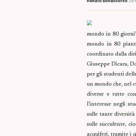
Renato Bonaccorso
·
28 
mondo in 80 giorni”,
mondo in 80 piante”
coordinato dalla dir
Giuseppe Dicara, Do
per gli studenti delle
un mondo che, nel cu
diverse e tutte co
l’interesse negli st
sulle tante diversit
sulle succulente, ci
acquiferi, tramite i