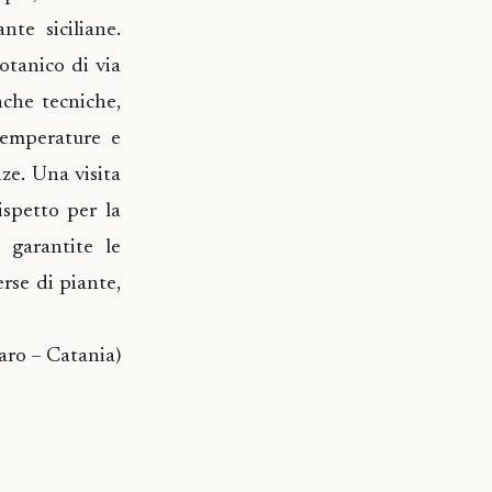
nte siciliane.
otanico di via
nche tecniche,
temperature e
ze. Una visita
ispetto per la
 garantite le
erse di piante,
aro – Catania)