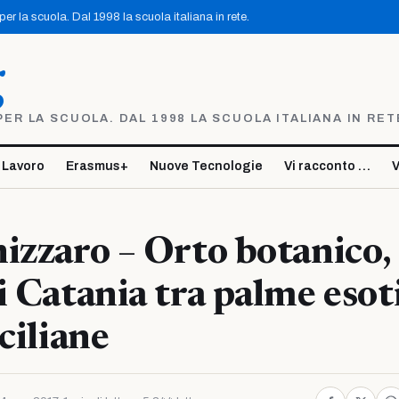
r la scuola. Dal 1998 la scuola italiana in rete.
g
R LA SCUOLA. DAL 1998 LA SCUOLA ITALIANA IN RET
 Lavoro
Erasmus+
Nuove Tecnologie
Vi racconto …
V
izzaro – Orto botanico,
i Catania tra palme esot
ciliane