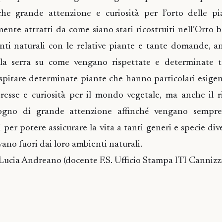
che grande attenzione e curiosità per l’orto delle pia
ente attratti da come siano stati ricostruiti nell’Orto b
enti naturali con le relative piante e tante domande, a
alla serra su come vengano rispettate e determinate 
spitare determinate piante che hanno particolari esigen
resse e curiosità per il mondo vegetale, ma anche il r
ogno di grande attenzione affinché vengano sempre
 per potere assicurare la vita a tanti generi e specie div
ano fuori dai loro ambienti naturali.
 Lucia Andreano (docente F.S. Ufficio Stampa ITI Cannizz