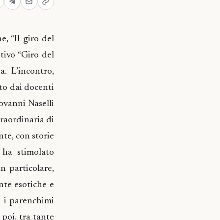
e, “Il giro del
tivo “Giro del
. L’incontro,
to dai docenti
ovanni Naselli
traordinaria di
te, con storie
 ha stimolato
n particolare,
ante esotiche e
”, i parenchimi
poi, tra tante