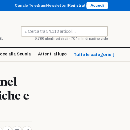
Canale Telegram
Newsletter
|
Registrati
Accedi
⌕
Cerca
E.
9.786 utenti registrati · 704 mln di pagine viste
oce alla Scuola
Attenti al lupo
Tutte le categorie ↓
 nel
iche e