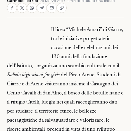
Carmelo Torrisi
·
26 Marzo 2017
·
1 min di lettura
·
4.080 letture
Il liceo “Michele Amari” di Giarre,
tra le iniziative progettate in
occasione delle celebrazioni dei
130 anni della fondazione
dell’Istituto,
organizza uno scambio culturale con il
Ralleio high school for girls
del Pireo-Atene. Studenti di
Giarre e di Atene visiteranno insieme il Castagno dei
Cento Cavalli di San’Alfio, il bosco delle betulle nane e
il rifugio Citelli, luoghi nei quali raccoglieranno dati
per studiare
il territorio etneo, le bellezze
paesaggistiche da salvaguardare e valorizzare, le
risorse ambientali
presenti
in vista di uno sviluppo