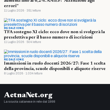
aumenti fino al 6,2%. ANIEF: ”Attenzione agli
errori”
11 Luglio 2026 · 351 letture
REDAZIONE
TFA sostegno XI ciclo: ecco dove non si svolgerà la
preselettiva per il basso numero di iscrizioni
11 Luglio 2026 · 504 letture
REDAZIONE
Immissioni in ruolo docenti 2026/27: Fase 1 scelta
della provincia, scuole disponibili e aliquote riserve
8 Luglio 2026 · 1.034 letture
AetnaNet.org
La scuola catanese in rete dal 1998