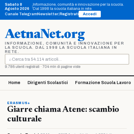
Vai
Sabato 8
Informazione, comunità e innovazione per la scuola.
|
al
Agosto 2026
Dal 1998 la scuola italiana in rete.
contenuto
Canale Telegram
Newsletter
|
Registrati
Accedi
AetnaNet.org
INFORMAZIONE, COMUNITÀ E INNOVAZIONE PER
LA SCUOLA. DAL 1998 LA SCUOLA ITALIANA IN
RETE.
⌕
Cerca
9.786 utenti registrati · 704 mln di pagine viste
Home
Dirigenti Scolastici
Formazione Scuola Lavoro
ERASMUS+
Giarre chiama Atene: scambio
culturale