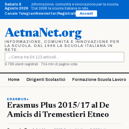
Vai
Sabato 8
Informazione, comunità e innovazione per la scuola.
|
al
Agosto 2026
Dal 1998 la scuola italiana in rete.
contenuto
Canale Telegram
Newsletter
|
Registrati
Accedi
AetnaNet.org
INFORMAZIONE, COMUNITÀ E INNOVAZIONE PER
LA SCUOLA. DAL 1998 LA SCUOLA ITALIANA IN
RETE.
⌕
Cerca
9.786 utenti registrati · 704 mln di pagine viste
Home
Dirigenti Scolastici
Formazione Scuola Lavoro
ERASMUS+
Erasmus Plus 2015/17 al De
Amicis di Tremestieri Etneo