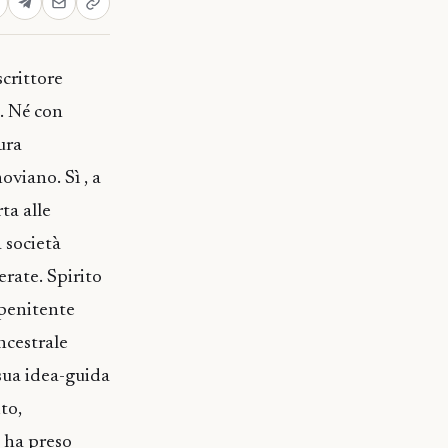
 scrittore
o. Né con
ura
oviano. Sì , a
ta alle
 società
perate. Spirito
mpenitente
ncestrale
 sua idea-guida
to,
i ha preso