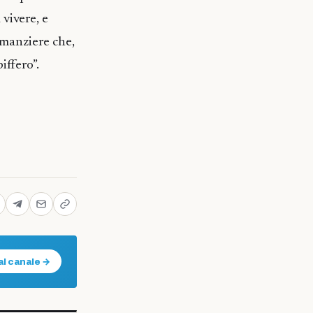
 vivere, e
 romanziere che,
iffero”.
al canale →