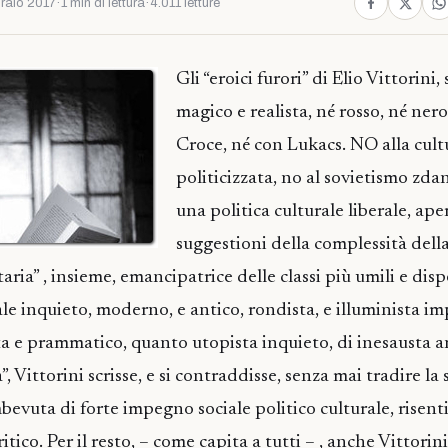
raio 2017
·
1 min di lettura
·
4.011 letture
Gli “eroici furori” di Elio Vittorini,
magico e realista, né rosso, né ner
Croce, né con Lukacs. NO alla cult
politicizzata, no al sovietismo zdan
una politica culturale liberale, aper
suggestioni della complessità della
etaria” , insieme, emancipatrice delle classi più umili e dis
ale inquieto, moderno, e antico, rondista, e illuminista i
ta e prammatico, quanto utopista inquieto, di inesausta a
, Vittorini scrisse, e si contraddisse, senza mai tradire la
bevuta di forte impegno sociale politico culturale, risenti
ritico. Per il resto, – come capita a tutti – , anche Vittorin