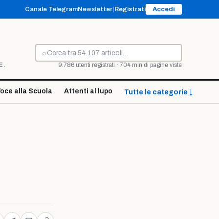
Canale Telegram
Newsletter
|
Registrati
Accedi
⌕
Cerca
E.
9.786 utenti registrati · 704 mln di pagine viste
oce alla Scuola
Attenti al lupo
Tutte le categorie ↓