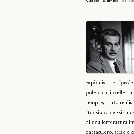
Nuccio Palumbo
·
26 Febb
capitalista, e , “prol
polemico, intellettu
sempre; tanto realis
“tensione messianica”
di una letteratura im
battagliero, serio e c