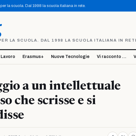
er la scuola. Dal 1998 la scuola italiana in rete.
g
R LA SCUOLA. DAL 1998 LA SCUOLA ITALIANA IN RET
 Lavoro
Erasmus+
Nuove Tecnologie
Vi racconto …
V
io a un intellettuale
o che scrisse e si
isse