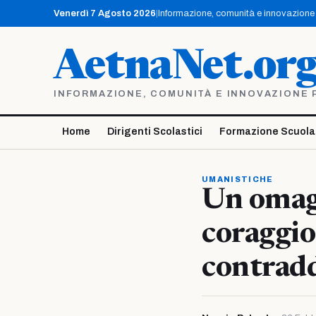
Vai
Venerdì 7 Agosto 2026
|
Informazione, comunità e innovazione p
al
contenuto
AetnaNet.or
INFORMAZIONE, COMUNITÀ E INNOVAZIONE PE
Home
Dirigenti Scolastici
Formazione Scuola
UMANISTICHE
Un omagg
coraggios
contradd