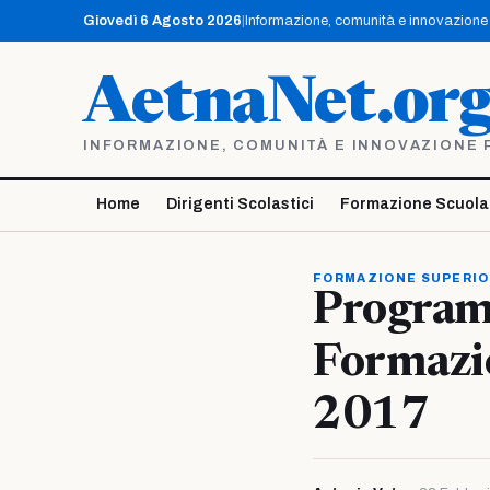
Vai
Giovedì 6 Agosto 2026
|
Informazione, comunità e innovazione p
al
contenuto
AetnaNet.or
INFORMAZIONE, COMUNITÀ E INNOVAZIONE PE
Home
Dirigenti Scolastici
Formazione Scuola
FORMAZIONE SUPERI
Programm
Formazi
2017