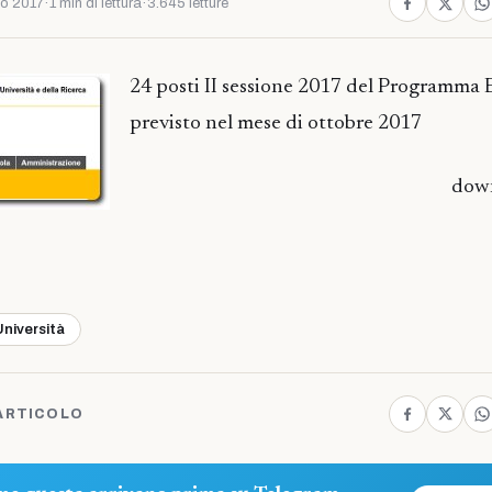
io 2017
·
1 min di lettura
·
3.645 letture
24 posti II sessione 2017 del Programma 
previsto nel mese di ottobre 2017
dow
Università
ARTICOLO