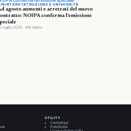
INISTERO ISTRUZIONE E UNIVERSITÀ
d agosto aumenti e arretrati del nuovo
ontratto: NOIPA conferma l’emissione
peciale
0 Luglio 2026 · 468 letture
UTILITY
Contattaci
one
Pubblicità
Cookie Policy (UE)