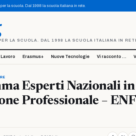
er la scuola. Dal 1998 la scuola italiana in rete.
g
R LA SCUOLA. DAL 1998 LA SCUOLA ITALIANA IN RET
 Lavoro
Erasmus+
Nuove Tecnologie
Vi racconto …
V
ORE
a Esperti Nazionali in
one Professionale – EN