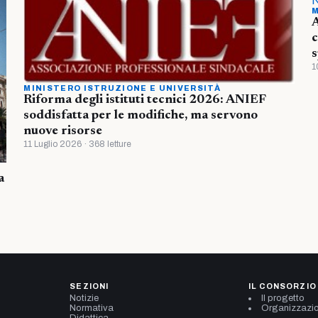
M
A
c
s
1
MINISTERO ISTRUZIONE E UNIVERSITÀ
Riforma degli istituti tecnici 2026: ANIEF
soddisfatta per le modifiche, ma servono
nuove risorse
11 Luglio 2026 · 368 letture
a
SEZIONI
IL CONSORZIO
Notizie
Il progetto
Normativa
Organizzazi
Didattica