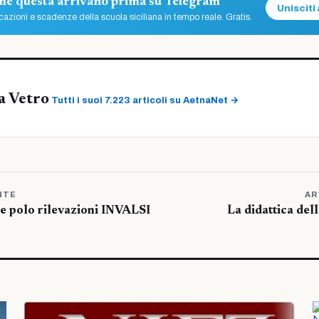
ome questa arrivano prima su Telegram
Unisciti 
azioni e scadenze della scuola siciliana in tempo reale. Gratis.
a Vetro
Tutti i suoi 7.223 articoli su AetnaNet →
NTE
AR
le polo rilevazioni INVALSI
La didattica dell