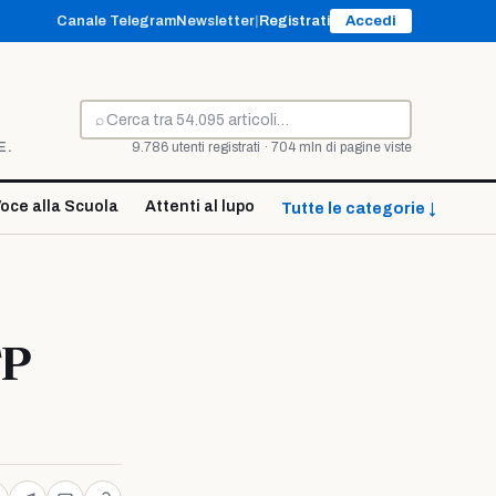
Canale Telegram
Newsletter
|
Registrati
Accedi
⌕
Cerca
E.
9.786 utenti registrati · 704 mln di pagine viste
oce alla Scuola
Attenti al lupo
Tutte le categorie ↓
FP