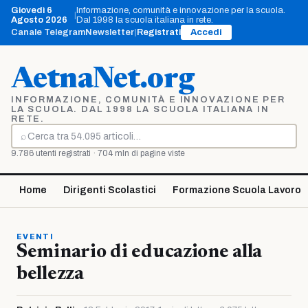
Vai
Giovedì 6
Informazione, comunità e innovazione per la scuola.
|
al
Agosto 2026
Dal 1998 la scuola italiana in rete.
contenuto
Canale Telegram
Newsletter
|
Registrati
Accedi
AetnaNet.org
INFORMAZIONE, COMUNITÀ E INNOVAZIONE PER
LA SCUOLA. DAL 1998 LA SCUOLA ITALIANA IN
RETE.
⌕
Cerca
9.786 utenti registrati · 704 mln di pagine viste
Home
Dirigenti Scolastici
Formazione Scuola Lavoro
EVENTI
Seminario di educazione alla
bellezza