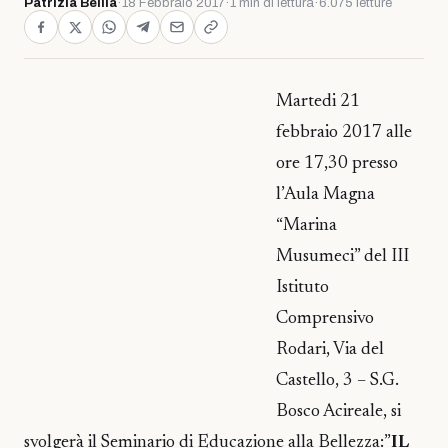
Patrizia Bellia
·
18 Febbraio 2017
·
1 min di lettura
·
6.075 letture
Martedi 21
febbraio 2017 alle
ore 17,30 presso
l’Aula Magna
“Marina
Musumeci” del III
Istituto
Comprensivo
Rodari, Via del
Castello, 3 – S.G.
Bosco Acireale, si
svolgerà il Seminario di Educazione alla Bellezza:”
IL