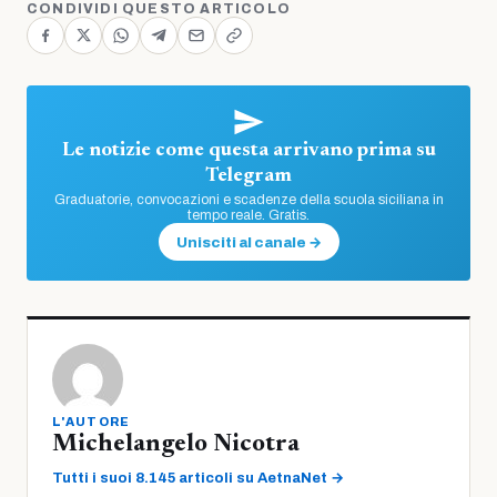
CONDIVIDI QUESTO ARTICOLO
Le notizie come questa arrivano prima su
Telegram
Graduatorie, convocazioni e scadenze della scuola siciliana in
tempo reale. Gratis.
Unisciti al canale →
L'AUTORE
Michelangelo Nicotra
Tutti i suoi 8.145 articoli su AetnaNet →