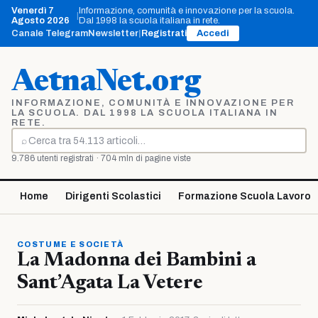
Vai
Venerdì 7
Informazione, comunità e innovazione per la scuola.
|
al
Agosto 2026
Dal 1998 la scuola italiana in rete.
contenuto
Canale Telegram
Newsletter
|
Registrati
Accedi
AetnaNet.org
INFORMAZIONE, COMUNITÀ E INNOVAZIONE PER
LA SCUOLA. DAL 1998 LA SCUOLA ITALIANA IN
RETE.
⌕
Cerca
9.786 utenti registrati · 704 mln di pagine viste
Home
Dirigenti Scolastici
Formazione Scuola Lavoro
COSTUME E SOCIETÀ
La Madonna dei Bambini a
Sant’Agata La Vetere