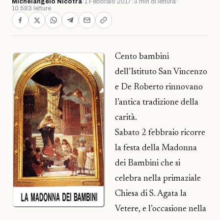
Michelangelo Nicotra
·
1 Febbraio 2017
·
3 min di lettura
·
10.583 letture
Cento bambini
dell’Istituto San Vincenzo
e De Roberto rinnovano
l’antica tradizione della
carità.
Sabato 2 febbraio ricorre
la festa della Madonna
dei Bambini che si
celebra nella primaziale
Chiesa di S. Agata la
Vetere, e l’occasione nella