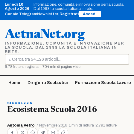
Vai
Lunedì 10
Informazione, comunità e innovazione per la scuola.
|
al
Agosto 2026
Dal 1998 la scuola italiana in rete.
contenuto
Canale Telegram
Newsletter
|
Registrati
Accedi
AetnaNet.org
INFORMAZIONE, COMUNITÀ E INNOVAZIONE PER
LA SCUOLA. DAL 1998 LA SCUOLA ITALIANA IN
RETE.
⌕
Cerca
9.786 utenti registrati · 704 mln di pagine viste
Home
Dirigenti Scolastici
Formazione Scuola Lavoro
SICUREZZA
Ecosistema Scuola 2016
Antonia Vetro
·
7 Novembre 2016
·
1 min di lettura
·
2.791 letture