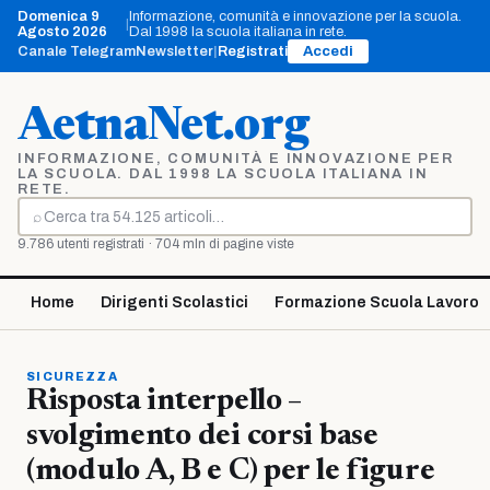
Vai
Domenica 9
Informazione, comunità e innovazione per la scuola.
|
al
Agosto 2026
Dal 1998 la scuola italiana in rete.
contenuto
Canale Telegram
Newsletter
|
Registrati
Accedi
AetnaNet.org
INFORMAZIONE, COMUNITÀ E INNOVAZIONE PER
LA SCUOLA. DAL 1998 LA SCUOLA ITALIANA IN
RETE.
⌕
Cerca
9.786 utenti registrati · 704 mln di pagine viste
Home
Dirigenti Scolastici
Formazione Scuola Lavoro
SICUREZZA
Risposta interpello –
svolgimento dei corsi base
(modulo A, B e C) per le figure