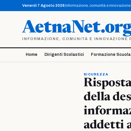
Vai
Venerdì 7 Agosto 2026
|
Informazione, comunità e innovazione p
al
contenuto
AetnaNet.or
INFORMAZIONE, COMUNITÀ E INNOVAZIONE PE
Home
Dirigenti Scolastici
Formazione Scuola
SICUREZZA
Risposta
della de
informaz
addetti 