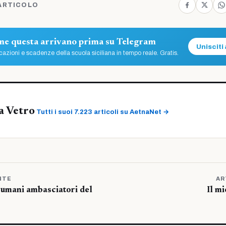
ARTICOLO
ome questa arrivano prima su Telegram
Unisciti 
azioni e scadenze della scuola siciliana in tempo reale. Gratis.
a Vetro
Tutti i suoi 7.223 articoli su AetnaNet →
NTE
AR
ti umani ambasciatori del
Il m