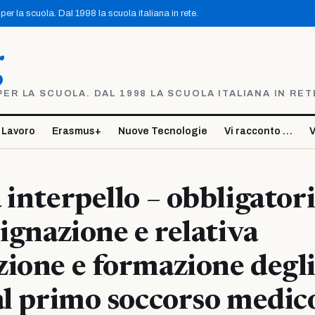
er la scuola. Dal 1998 la scuola italiana in rete.
g
R LA SCUOLA. DAL 1998 LA SCUOLA ITALIANA IN RET
 Lavoro
Erasmus+
Nuove Tecnologie
Vi racconto …
V
 interpello – obbligator
signazione e relativa
ione e formazione degl
al primo soccorso medic