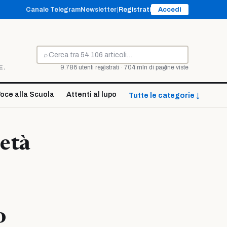
Canale Telegram
Newsletter
|
Registrati
Accedi
⌕
Cerca
E.
9.786 utenti registrati · 704 mln di pagine viste
oce alla Scuola
Attenti al lupo
Tutte le categorie ↓
ietà
i
o