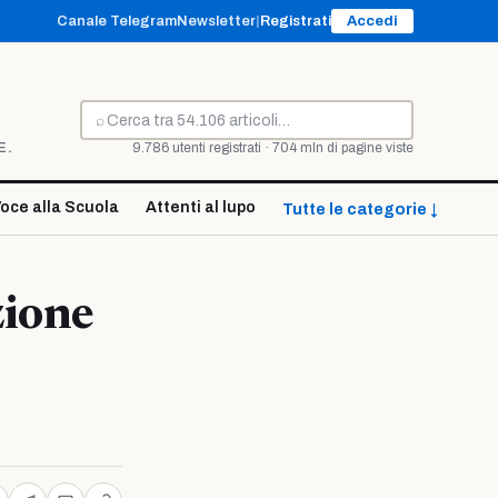
Canale Telegram
Newsletter
|
Registrati
Accedi
⌕
Cerca
E.
9.786 utenti registrati · 704 mln di pagine viste
oce alla Scuola
Attenti al lupo
Tutte le categorie ↓
zione