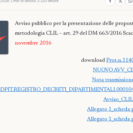
 2016
·
1 min di lettura
·
3.310 letture
Avviso pubblico per la presentazione delle propos
metodologia CLIL – art. 29 del DM 663/2016 Sc
novembre 2016
download
Prot.n.114
NUOVO AVV_CLI
Nota trasmission
PIT.REGISTRO_DECRETI_DIPARTIMENTALI.0001048
Avviso_CLIL
Allegato 1_scheda 
Allegato 1_scheda 