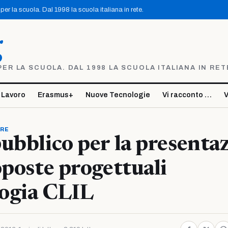
er la scuola. Dal 1998 la scuola italiana in rete.
g
R LA SCUOLA. DAL 1998 LA SCUOLA ITALIANA IN RET
 Lavoro
Erasmus+
Nuove Tecnologie
Vi racconto …
V
ORE
ubblico per la presenta
oposte progettuali
ogia CLIL