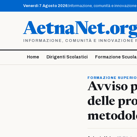
Vai
Venerdì 7 Agosto 2026
|
Informazione, comunità e innovazione p
al
contenuto
AetnaNet.or
INFORMAZIONE, COMUNITÀ E INNOVAZIONE PE
Home
Dirigenti Scolastici
Formazione Scuola
FORMAZIONE SUPERI
Avviso p
delle pr
metodol