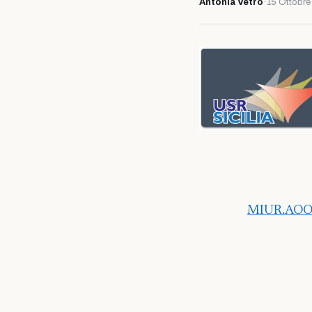
Antonia Vetro
·
15 Ottobre
MIUR.AOOD