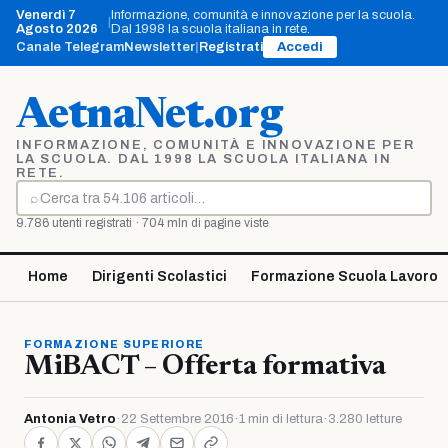
Vai
Venerdì 7
Informazione, comunità e innovazione per la scuola.
|
al
Agosto 2026
Dal 1998 la scuola italiana in rete.
contenuto
Canale Telegram
Newsletter
|
Registrati
Accedi
AetnaNet.org
INFORMAZIONE, COMUNITÀ E INNOVAZIONE PER
LA SCUOLA. DAL 1998 LA SCUOLA ITALIANA IN
RETE.
⌕
Cerca
9.786 utenti registrati · 704 mln di pagine viste
Home
Dirigenti Scolastici
Formazione Scuola Lavoro
FORMAZIONE SUPERIORE
MiBACT – Offerta formativa
Antonia Vetro
·
22 Settembre 2016
·
1 min di lettura
·
3.280 letture