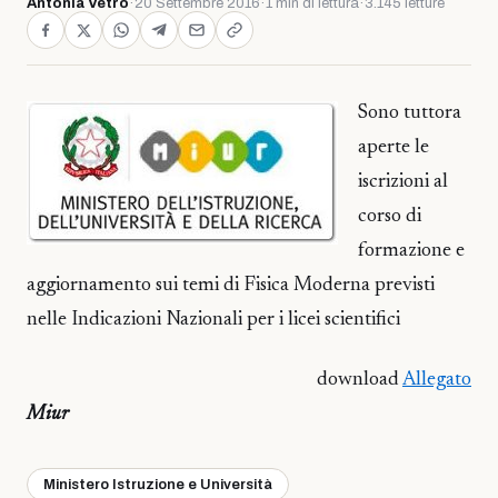
Antonia Vetro
·
20 Settembre 2016
·
1 min di lettura
·
3.145 letture
Sono tuttora
aperte le
iscrizioni al
corso di
formazione e
aggiornamento sui temi di Fisica Moderna previsti
nelle Indicazioni Nazionali per i licei scientifici
download
Allegato
Miur
Ministero Istruzione e Università