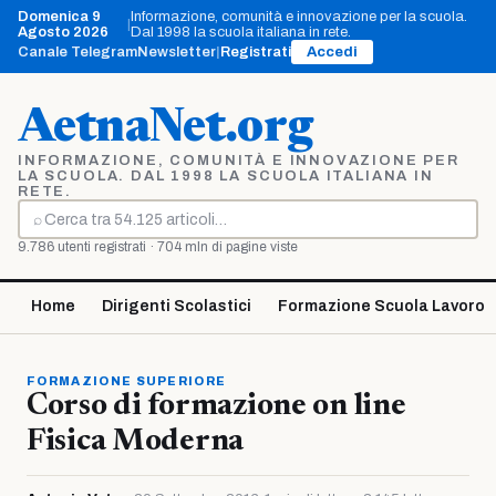
Vai
Domenica 9
Informazione, comunità e innovazione per la scuola.
|
al
Agosto 2026
Dal 1998 la scuola italiana in rete.
contenuto
Canale Telegram
Newsletter
|
Registrati
Accedi
AetnaNet.org
INFORMAZIONE, COMUNITÀ E INNOVAZIONE PER
LA SCUOLA. DAL 1998 LA SCUOLA ITALIANA IN
RETE.
⌕
Cerca
9.786 utenti registrati · 704 mln di pagine viste
Home
Dirigenti Scolastici
Formazione Scuola Lavoro
FORMAZIONE SUPERIORE
Corso di formazione on line
Fisica Moderna