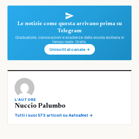
Le notizie come questa arrivano prima su
Telegram
Graduatorie, convocazioni e scadenze della scuola siciliana in
tempo reale. Gratis.
Unisciti al canale →
L'AUTORE
Nuccio Palumbo
Tutti i suoi 573 articoli su AetnaNet →