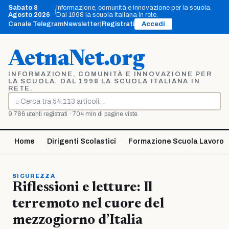
Vai
Sabato 8
Informazione, comunità e innovazione per la scuola.
|
al
Agosto 2026
Dal 1998 la scuola italiana in rete.
contenuto
Canale Telegram
Newsletter
|
Registrati
Accedi
AetnaNet.org
INFORMAZIONE, COMUNITÀ E INNOVAZIONE PER
LA SCUOLA. DAL 1998 LA SCUOLA ITALIANA IN
RETE.
⌕
Cerca
9.786 utenti registrati · 704 mln di pagine viste
Home
Dirigenti Scolastici
Formazione Scuola Lavoro
SICUREZZA
Riflessioni e letture: Il
terremoto nel cuore del
mezzogiorno d’Italia