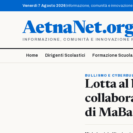
Vai
Venerdì 7 Agosto 2026
|
Informazione, comunità e innovazione p
al
contenuto
AetnaNet.or
INFORMAZIONE, COMUNITÀ E INNOVAZIONE PE
Home
Dirigenti Scolastici
Formazione Scuola
BULLISMO E CYBERBU
Lotta al
collabor
di MaBa