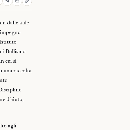
ani dalle aule
 l’impegno
Istituto
ti Bullismo
n cui si
n una raccolta
ante
Discipline
ne d’aiuto,
lto agli