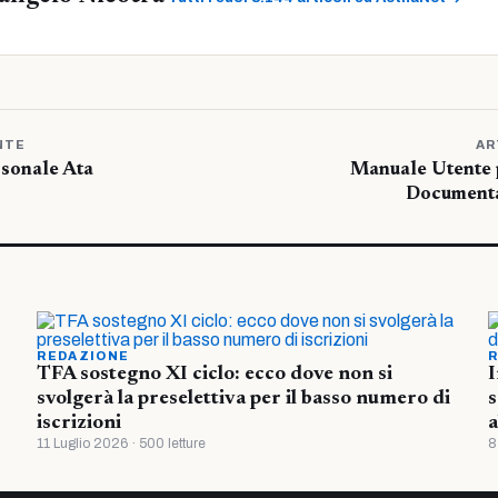
NTE
AR
rsonale Ata
Manuale Utente p
Documenta
REDAZIONE
R
TFA sostegno XI ciclo: ecco dove non si
I
svolgerà la preselettiva per il basso numero di
s
iscrizioni
a
11 Luglio 2026 · 500 letture
8