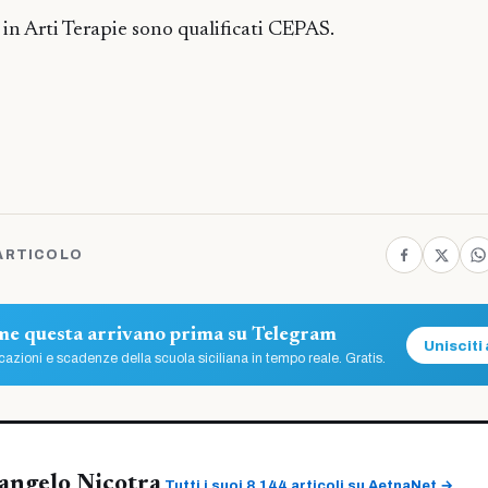
 in Arti Terapie sono qualificati CEPAS.
ARTICOLO
ome questa arrivano prima su Telegram
Unisciti 
azioni e scadenze della scuola siciliana in tempo reale. Gratis.
angelo Nicotra
Tutti i suoi 8.144 articoli su AetnaNet →