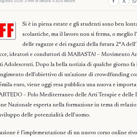
Agosto 2016
·
3 min di lettura
·
4.825 letture
Si è in piena estate e gli studenti sono ben lont
scolastiche, ma il lavoro non si ferma, o meglio
delle ragazze e dei ragazzi della futura 2°A dell’
Lecce, ideatori e conduttori di MABASTA! – Movimento An
Adolescenti. Dopo la bella notizia di qualche giorno fa i
ngimento dell’obiettivo di un’azione di crowdfunding co
e 5mila euro, viene oggi resa pubblica una nuova e import
“ARTEDO – Polo Mediterraneo delle Arti Terapie e delle 
ione Nazionale esperta nella formazione in tema di relazio
 sviluppo delle potenzialità dell’uomo.
razione è l’implementazione di un nuovo corso online rivo