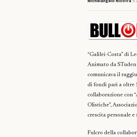
Michelangelo Nicotra
·
6 
“Galilei-Costa” di 
Animato da STudenti 
comunicava il raggiu
di fondi pari a oltr
collaborazione con 
Olistiche”, Associaz
crescita personale e
Fulcro della collabo