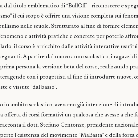
la dal titolo emblematico di “BullOff – riconoscere e spe
ismo” il cui scopo è offrire una visione completa sui feno
ullismo nelle scuole. Strutturato al fine di fornire elemen
 fenomeno e attività pratiche e concrete per poterlo affro
rlo, il corso è arricchito dalle attività interattive usufruib
segnanti. A partire dal nuovo anno scolastico, i ragazzi d
rima persona la versione beta del corso, realizzando pr
nteragendo con i progettisti al fine di introdurre nuove, or
ste e vissute “dal basso”.
in ambito scolastico, avevamo già intenzione di introdu
a offerta di corsi formativi un qualcosa che avesse a che f
 racconta il dott. Stefano Centonze, presidente nazionale
rto l’esistenza del movimento “MaBasta” e della forza d