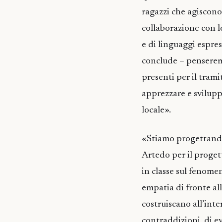
ragazzi che agiscon
collaborazione con 
e di linguaggi espres
conclude – penseremo
presenti per il tram
apprezzare e svilupp
locale».
«Stiamo progettando
Artedo per il progett
in classe sul fenome
empatia di fronte al
costruiscano all’inte
contraddizioni, di ev