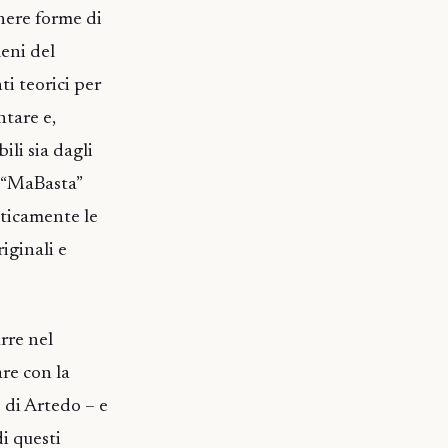
gnere forme di
meni del
ti teorici per
ntare e,
ili sia dagli
i “MaBasta”
aticamente le
iginali e
rre nel
are con la
 di Artedo – e
i questi