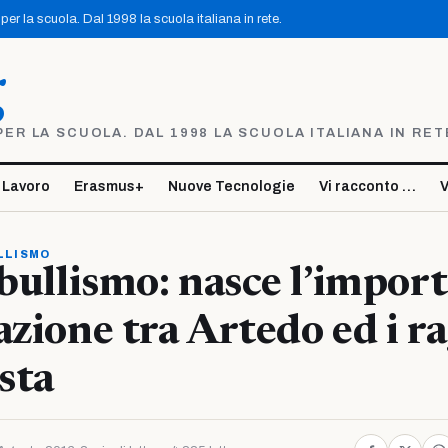
er la scuola. Dal 1998 la scuola italiana in rete.
g
R LA SCUOLA. DAL 1998 LA SCUOLA ITALIANA IN RET
 Lavoro
Erasmus+
Nuove Tecnologie
Vi racconto …
V
LLISMO
 bullismo: nasce l’impor
azione tra Artedo ed i ra
sta