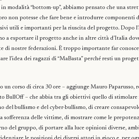
o in modalità “bottom-up”, abbiamo pensato che una stret
loro non potesse che fare bene e introdurre componenti 
sivi utili e importanti per la riuscita del progetto. Dopo l
 a esportare il progetto anche in altre città d’Italia do
ite di nostre federazioni. È troppo importante far conosce
are l’idea dei ragazzi di “MaBasta” perché resti un proget
 un corso di circa 30 ore – aggiunge Mauro Paparusso, r
o BullOff – che abbia tra gli obiettivi quello di stimolare
no del bullismo e del cyber-bullismo, di creare consapevo
la sofferenza delle vittime, di mostrare come le prepotenz
rno del gruppo, di portare alla luce opinioni diverse, amb
idenziare le posizioni dei diversi attori in gioco e, per og