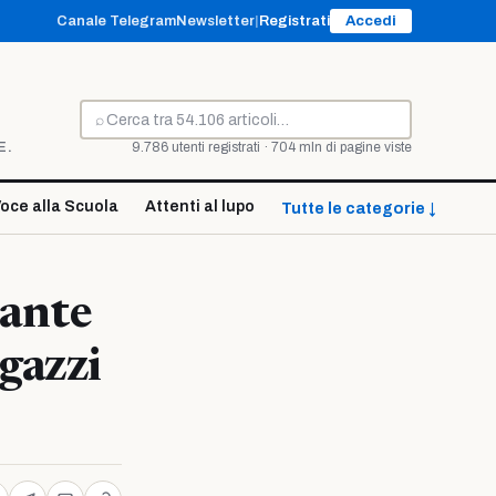
Canale Telegram
Newsletter
|
Registrati
Accedi
⌕
Cerca
E.
9.786 utenti registrati · 704 mln di pagine viste
oce alla Scuola
Attenti al lupo
Tutte le categorie ↓
tante
gazzi