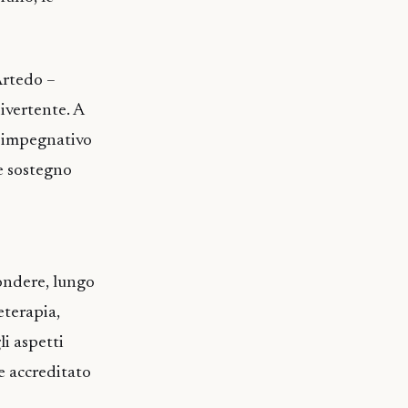
Artedo –
ivertente. A
e impegnativo
 e sostegno
ondere, lungo
eterapia,
li aspetti
te accreditato