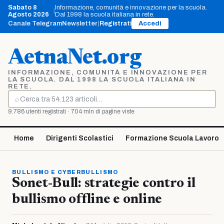
Vai
Sabato 8
Informazione, comunità e innovazione per la scuola.
|
al
Agosto 2026
Dal 1998 la scuola italiana in rete.
contenuto
Canale Telegram
Newsletter
|
Registrati
Accedi
AetnaNet.org
INFORMAZIONE, COMUNITÀ E INNOVAZIONE PER
LA SCUOLA. DAL 1998 LA SCUOLA ITALIANA IN
RETE.
⌕
Cerca
9.786 utenti registrati · 704 mln di pagine viste
Home
Dirigenti Scolastici
Formazione Scuola Lavoro
BULLISMO E CYBERBULLISMO
Sonet-Bull: strategie contro il
bullismo offline e online