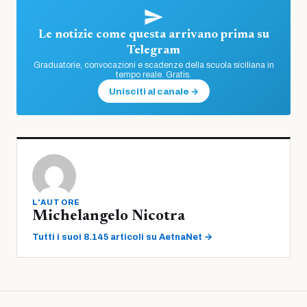
Le notizie come questa arrivano prima su
Telegram
Graduatorie, convocazioni e scadenze della scuola siciliana in
tempo reale. Gratis.
Unisciti al canale →
L'AUTORE
Michelangelo Nicotra
Tutti i suoi 8.145 articoli su AetnaNet →