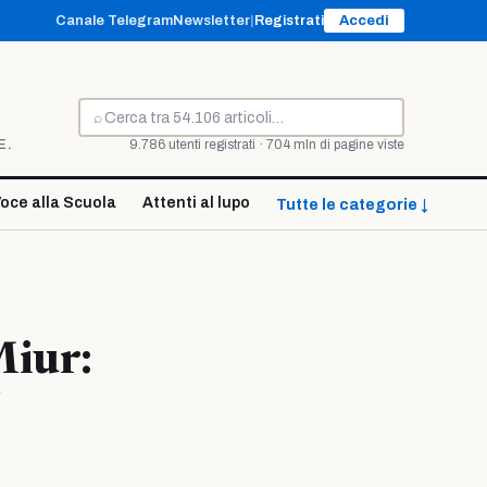
Canale Telegram
Newsletter
|
Registrati
Accedi
⌕
Cerca
E.
9.786 utenti registrati · 704 mln di pagine viste
oce alla Scuola
Attenti al lupo
Tutte le categorie ↓
Miur:
5