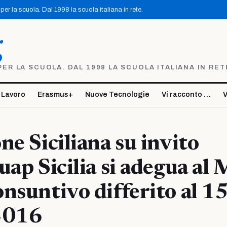
er la scuola. Dal 1998 la scuola italiana in rete.
g
R LA SCUOLA. DAL 1998 LA SCUOLA ITALIANA IN RET
 Lavoro
Erasmus+
Nuove Tecnologie
Vi racconto …
V
ne Siciliana su invito
uap Sicilia si adegua al 
nsuntivo differito al 1
2016