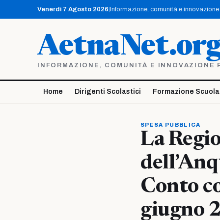
Vai
Venerdì 7 Agosto 2026
|
Informazione, comunità e innovazione p
al
contenuto
AetnaNet.or
INFORMAZIONE, COMUNITÀ E INNOVAZIONE PE
Home
Dirigenti Scolastici
Formazione Scuola
SPESA PUBBLICA
La Regio
dell’Anq
Conto co
giugno 