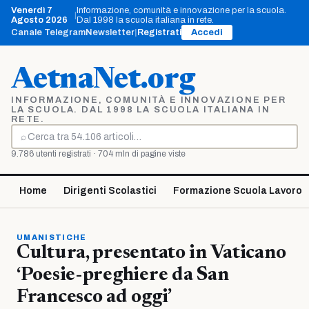
Vai
Venerdì 7
Informazione, comunità e innovazione per la scuola.
|
al
Agosto 2026
Dal 1998 la scuola italiana in rete.
contenuto
Canale Telegram
Newsletter
|
Registrati
Accedi
AetnaNet.org
INFORMAZIONE, COMUNITÀ E INNOVAZIONE PER
LA SCUOLA. DAL 1998 LA SCUOLA ITALIANA IN
RETE.
⌕
Cerca
9.786 utenti registrati · 704 mln di pagine viste
Home
Dirigenti Scolastici
Formazione Scuola Lavoro
UMANISTICHE
Cultura, presentato in Vaticano
‘Poesie-preghiere da San
Francesco ad oggi’