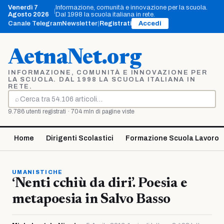
Vai
Venerdì 7
Informazione, comunità e innovazione per la scuola.
|
al
Agosto 2026
Dal 1998 la scuola italiana in rete.
contenuto
Canale Telegram
Newsletter
|
Registrati
Accedi
AetnaNet.org
INFORMAZIONE, COMUNITÀ E INNOVAZIONE PER
LA SCUOLA. DAL 1998 LA SCUOLA ITALIANA IN
RETE.
⌕
Cerca
9.786 utenti registrati · 704 mln di pagine viste
Home
Dirigenti Scolastici
Formazione Scuola Lavoro
UMANISTICHE
‘Nenti cchiù da diri’. Poesia e
metapoesia in Salvo Basso