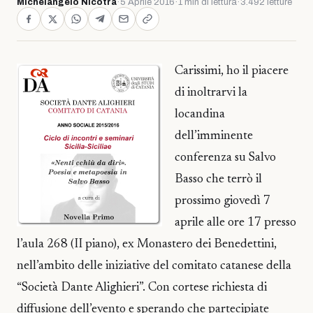
Michelangelo Nicotra
·
5 Aprile 2016
·
1 min di lettura
·
3.492 letture
Carissimi, ho il piacere
di inoltrarvi la
locandina
dell’imminente
conferenza su Salvo
Basso che terrò il
prossimo giovedì 7
aprile alle ore 17 presso
l’aula 268 (II piano), ex Monastero dei Benedettini,
nell’ambito delle iniziative del comitato catanese della
“Società Dante Alighieri”. Con cortese richiesta di
diffusione dell’evento e sperando che partecipiate