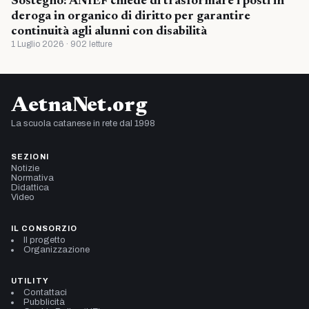
Sostegno: ANIEF chiede di trasformare i posti in
deroga in organico di diritto per garantire
continuità agli alunni con disabilità
1 Luglio 2026 · 902 letture
AetnaNet.org
La scuola catanese in rete dal 1998
SEZIONI
Notizie
Normativa
Didattica
Video
IL CONSORZIO
Il progetto
Organizzazione
UTILITY
Contattaci
Pubblicità