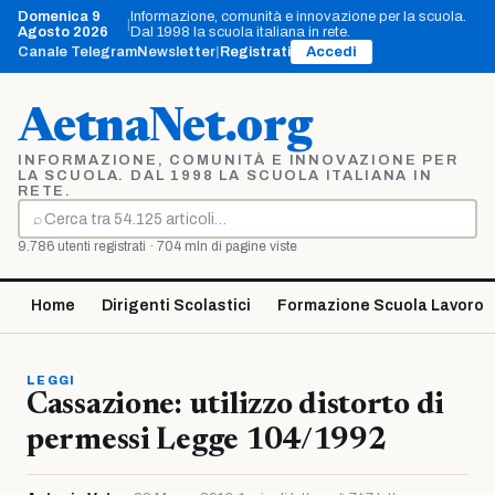
Vai
Domenica 9
Informazione, comunità e innovazione per la scuola.
|
al
Agosto 2026
Dal 1998 la scuola italiana in rete.
contenuto
Canale Telegram
Newsletter
|
Registrati
Accedi
AetnaNet.org
INFORMAZIONE, COMUNITÀ E INNOVAZIONE PER
LA SCUOLA. DAL 1998 LA SCUOLA ITALIANA IN
RETE.
⌕
Cerca
9.786 utenti registrati · 704 mln di pagine viste
Home
Dirigenti Scolastici
Formazione Scuola Lavoro
LEGGI
Cassazione: utilizzo distorto di
permessi Legge 104/1992