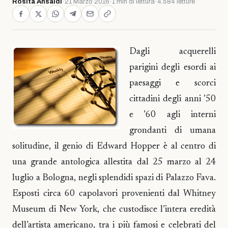
Rosita Ansaldi
·
21 Marzo 2016
·
1 min di lettura
·
4.584 letture
Dagli acquerelli
parigini degli esordi ai
paesaggi e scorci
cittadini degli anni ’50
e ’60 agli interni
grondanti di umana
solitudine, il genio di Edward Hopper è al centro di
una grande antologica allestita dal 25 marzo al 24
luglio a Bologna, negli splendidi spazi di Palazzo Fava.
Esposti circa 60 capolavori provenienti dal Whitney
Museum di New York, che custodisce l’intera eredità
dell’artista americano, tra i più famosi e celebrati del