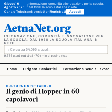
Vai
Giovedì 6
Informazione, comunità e innovazione per la scuola.
|
al
Agosto 2026
Dal 1998 la scuola italiana in rete.
contenuto
Canale Telegram
Newsletter
|
Registrati
Accedi
AetnaNet.org
INFORMAZIONE, COMUNITÀ E INNOVAZIONE PER
LA SCUOLA. DAL 1998 LA SCUOLA ITALIANA IN
RETE.
⌕
Cerca
9.786 utenti registrati · 704 mln di pagine viste
Home
Dirigenti Scolastici
Formazione Scuola Lavoro
CULTURA E SPETTACOLO
Il genio di Hopper in 60
capolavori