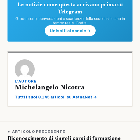
Le notizie come questa arrivano prima su
Telegram
Graduatorie, convocazioni e scadenze della scuola siciliana in
tempo reale. Gratis.
Unisciti al canale →
L'AUTORE
Michelangelo Nicotra
Tutti i suoi 8.145 articoli su AetnaNet →
← ARTICOLO PRECEDENTE
Riconoscimento di singoli corsi di formazione