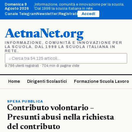
Vai
Domenica 9
Informazione, comunità e innovazione per la scuola.
|
al
Agosto 2026
Dal 1998 la scuola italiana in rete.
contenuto
Canale Telegram
Newsletter
|
Registrati
Accedi
AetnaNet.org
INFORMAZIONE, COMUNITÀ E INNOVAZIONE PER
LA SCUOLA. DAL 1998 LA SCUOLA ITALIANA IN
RETE.
⌕
Cerca
9.786 utenti registrati · 704 mln di pagine viste
Home
Dirigenti Scolastici
Formazione Scuola Lavoro
SPESA PUBBLICA
Contributo volontario –
Presunti abusi nella richiesta
del contributo