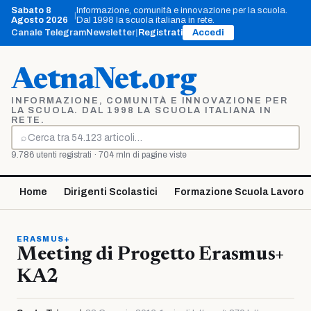
Vai
Sabato 8
Informazione, comunità e innovazione per la scuola.
|
al
Agosto 2026
Dal 1998 la scuola italiana in rete.
contenuto
Canale Telegram
Newsletter
|
Registrati
Accedi
AetnaNet.org
INFORMAZIONE, COMUNITÀ E INNOVAZIONE PER
LA SCUOLA. DAL 1998 LA SCUOLA ITALIANA IN
RETE.
⌕
Cerca
9.786 utenti registrati · 704 mln di pagine viste
Home
Dirigenti Scolastici
Formazione Scuola Lavoro
ERASMUS+
Meeting di Progetto Erasmus+
KA2