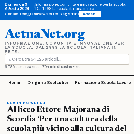
Vai
Domenica 9
Informazione, comunità e innovazione per la scuola.
|
al
Agosto 2026
Dal 1998 la scuola italiana in rete.
contenuto
Canale Telegram
Newsletter
|
Registrati
Accedi
AetnaNet.org
INFORMAZIONE, COMUNITÀ E INNOVAZIONE PER
LA SCUOLA. DAL 1998 LA SCUOLA ITALIANA IN
RETE.
⌕
Cerca
9.786 utenti registrati · 704 mln di pagine viste
Home
Dirigenti Scolastici
Formazione Scuola Lavoro
LEARNING WORLD
Al liceo Ettore Majorana di
Scordia ‘Per una cultura della
scuola più vicino alla cultura del