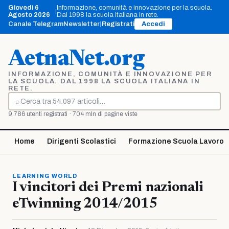
Vai
Giovedì 6
Informazione, comunità e innovazione per la scuola.
|
al
Agosto 2026
Dal 1998 la scuola italiana in rete.
contenuto
Canale Telegram
Newsletter
|
Registrati
Accedi
AetnaNet.org
INFORMAZIONE, COMUNITÀ E INNOVAZIONE PER
LA SCUOLA. DAL 1998 LA SCUOLA ITALIANA IN
RETE.
⌕
Cerca
9.786 utenti registrati · 704 mln di pagine viste
Home
Dirigenti Scolastici
Formazione Scuola Lavoro
LEARNING WORLD
I vincitori dei Premi nazionali
eTwinning 2014/2015