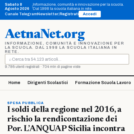
Vai
Sabato 8
Informazione, comunità e innovazione per la scuola.
|
al
Agosto 2026
Dal 1998 la scuola italiana in rete.
contenuto
Canale Telegram
Newsletter
|
Registrati
Accedi
AetnaNet.org
INFORMAZIONE, COMUNITÀ E INNOVAZIONE PER
LA SCUOLA. DAL 1998 LA SCUOLA ITALIANA IN
RETE.
⌕
Cerca
9.786 utenti registrati · 704 mln di pagine viste
Home
Dirigenti Scolastici
Formazione Scuola Lavoro
SPESA PUBBLICA
I soldi della regione nel 2016, a
rischio la rendicontazione dei
Por. L’ANQUAP Sicilia incontra