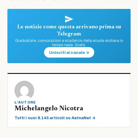
Le notizie come questa arrivano prima su
Telegram
Graduatorie, convocazioni e scadenze della scuola siciliana in
tempo reale. Gratis.
Unisciti al canale →
L'AUTORE
Michelangelo Nicotra
Tutti i suoi 8.145 articoli su AetnaNet →