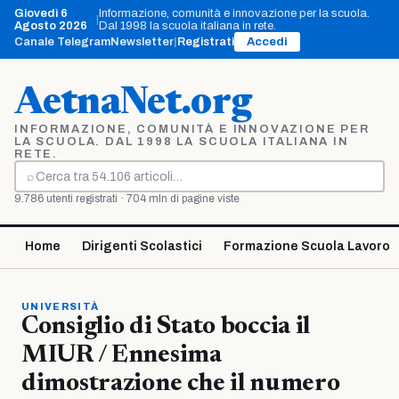
Vai
Giovedì 6
Informazione, comunità e innovazione per la scuola.
|
al
Agosto 2026
Dal 1998 la scuola italiana in rete.
contenuto
Canale Telegram
Newsletter
|
Registrati
Accedi
AetnaNet.org
INFORMAZIONE, COMUNITÀ E INNOVAZIONE PER
LA SCUOLA. DAL 1998 LA SCUOLA ITALIANA IN
RETE.
⌕
Cerca
9.786 utenti registrati · 704 mln di pagine viste
Home
Dirigenti Scolastici
Formazione Scuola Lavoro
UNIVERSITÀ
Consiglio di Stato boccia il
MIUR / Ennesima
dimostrazione che il numero