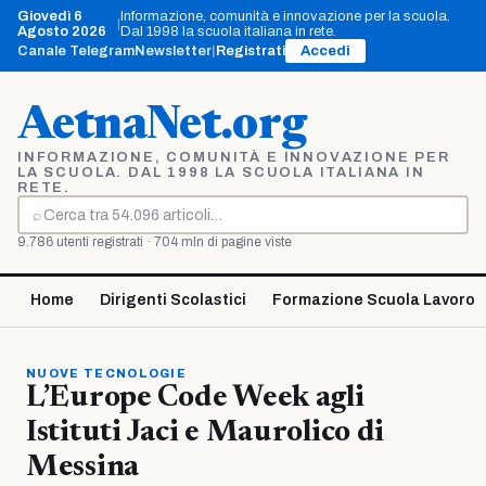
Vai
Giovedì 6
Informazione, comunità e innovazione per la scuola.
|
al
Agosto 2026
Dal 1998 la scuola italiana in rete.
contenuto
Canale Telegram
Newsletter
|
Registrati
Accedi
AetnaNet.org
INFORMAZIONE, COMUNITÀ E INNOVAZIONE PER
LA SCUOLA. DAL 1998 LA SCUOLA ITALIANA IN
RETE.
⌕
Cerca
9.786 utenti registrati · 704 mln di pagine viste
Home
Dirigenti Scolastici
Formazione Scuola Lavoro
NUOVE TECNOLOGIE
L’Europe Code Week agli
Istituti Jaci e Maurolico di
Messina