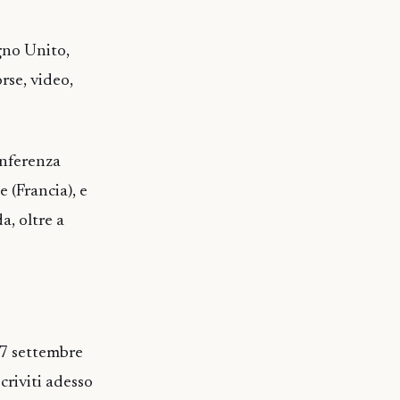
egno Unito,
rse, video,
onferenza
 (Francia), e
a, oltre a
 17 settembre
criviti adesso