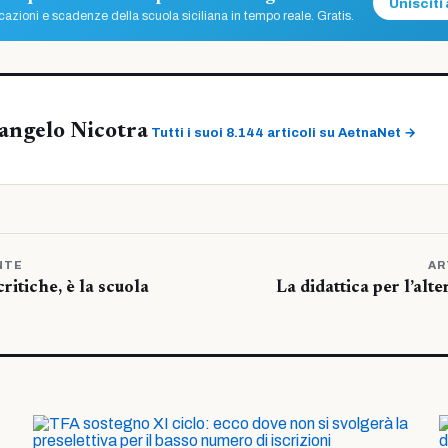
Unisciti 
azioni e scadenze della scuola siciliana in tempo reale. Gratis.
angelo Nicotra
Tutti i suoi 8.144 articoli su AetnaNet →
NTE
AR
critiche, è la scuola
La didattica per l’alt