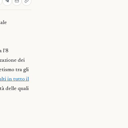
ale
 l’8
zzazione dei
etismo tra gli
ti in tutto il
età delle quali