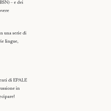
BSN) – e dei
overe
n una serie di
ie lingue,
utenti di EPALE
cussione in
ecipare!