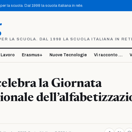
er la scuola. Dal 1998 la scuola italiana in rete.
g
R LA SCUOLA. DAL 1998 LA SCUOLA ITALIANA IN RET
 Lavoro
Erasmus+
Nuove Tecnologie
Vi racconto …
V
elebra la Giornata
ionale dell’alfabetizzaz