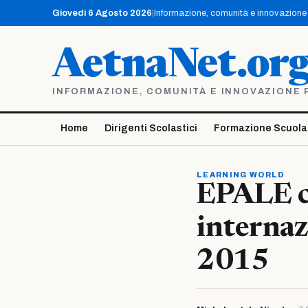
Vai
Giovedì 6 Agosto 2026
|
Informazione, comunità e innovazione p
al
contenuto
AetnaNet.or
INFORMAZIONE, COMUNITÀ E INNOVAZIONE PE
Home
Dirigenti Scolastici
Formazione Scuola
LEARNING WORLD
EPALE c
internaz
2015