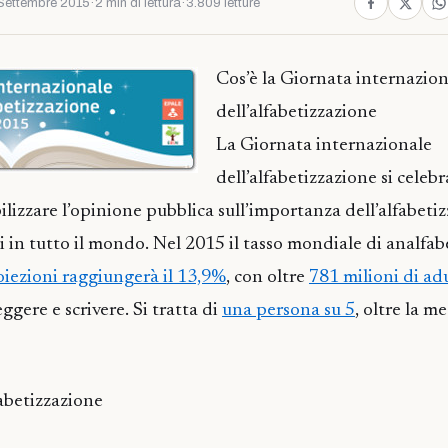
Settembre 2015
·
2 min di lettura
·
3.809 letture
Cos’è la Giornata internazion
dell’alfabetizzazione
La Giornata internazionale
dell’alfabetizzazione si celebra
ilizzare l’opinione pubblica sull’importanza dell’alfabeti
i in tutto il mondo. Nel 2015 il tasso mondiale di analfab
oiezioni raggiungerà il 13,9%
, con oltre
781 milioni di adul
ggere e scrivere. Si tratta di
una persona su 5
, oltre la m
abetizzazione