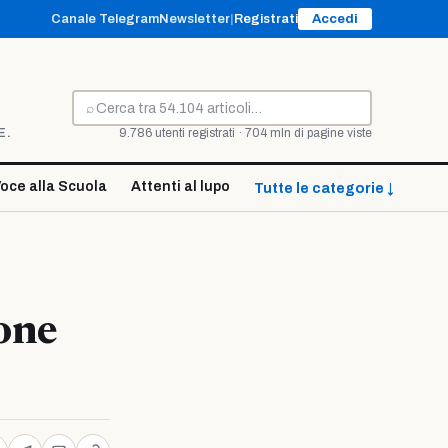
Canale Telegram
Newsletter
|
Registrati
Accedi
⌕
Cerca
E.
9.786 utenti registrati · 704 mln di pagine viste
oce alla Scuola
Attenti al lupo
Tutte le categorie ↓
ione