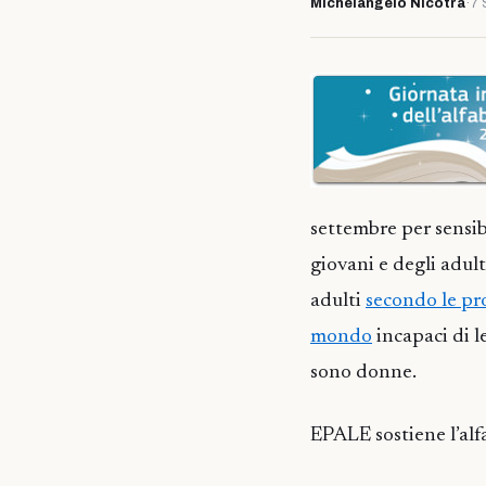
Michelangelo Nicotra
·
7 
settembre per sensib
giovani e degli adult
adulti
secondo le pr
mondo
incapaci di le
sono donne.
EPALE sostiene l’alf