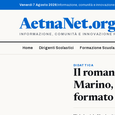
Vai
Venerdì 7 Agosto 2026
|
Informazione, comunità e innovazione p
al
contenuto
AetnaNet.or
INFORMAZIONE, COMUNITÀ E INNOVAZIONE PE
Home
Dirigenti Scolastici
Formazione Scuola
DIDATTICA
Il roman
Marino, 
formato 