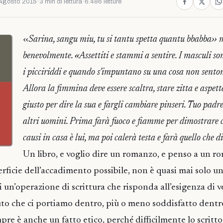
Agosto 2015
·
3 min di lettura
·
6.486 letture
‹‹
Sarina, sangu miu, tu si tantu spetta quantu bbabba›› 
benevolmente. ‹‹Assettiti e stammi a sentire. I masculi so
i picciriddi e quando s’impuntano su una cosa non senton
Allora la fimmina deve essere scaltra, stare zitta e aspe
giusto per dire la sua e fargli cambiare pinseri. Tuo padre
altri uomini. Prima farà fuoco e fiamme per dimostrare c
causi in casa è lui, ma poi calerà testa e farà quello che 
Un libro, e voglio dire un romanzo, e penso a un 
erficie dell’accadimento possibile, non è quasi mai solo un
i un’operazione di scrittura che risponda all’esigenza di 
to che ci portiamo dentro, più o meno soddisfatto dentr
mpre è anche un fatto etico, perché difficilmente lo scritt