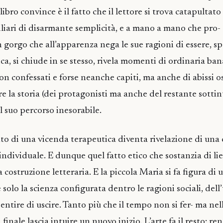
libro convince è il fatto che il lettore si trova catapultat
miliari di disarmante semplicità, e a mano a mano che pro-
n gorgo che all’apparenza nega le sue ragioni di essere, s
, si chiude in se stesso, rivela momenti di ordinaria bana
non confessati e forse neanche capiti, ma anche di abissi os
e la storia (dei protagonisti ma anche del restante sottin
l suo percorso inesorabile.
onto di una vicenda terapeutica diventa rivelazione di una
individuale. E dunque quel fatto etico che sostanzia di li
 costruzione letteraria. E la piccola Maria si fa figura di
e solo la scienza configurata dentro le ragioni sociali, del
entire di uscire. Tanto più che il tempo non si fer- ma nel
finale lascia intuire un nuovo inizio. L’arte fa il resto: re