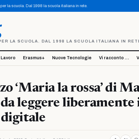
er la scuola. Dal 1998 la scuola italiana in rete.
g
R LA SCUOLA. DAL 1998 LA SCUOLA ITALIANA IN RET
 Lavoro
Erasmus+
Nuove Tecnologie
Vi racconto …
V
zo ‘Maria la rossa’ di Ma
da leggere liberamente 
digitale