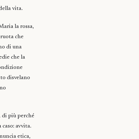
ella vita.
Maria la rossa,
 ruota che
rno di una
edie che la
condizione
nto disvelano
ano
 di più perché
 caso: avvita.
nuncia etica,