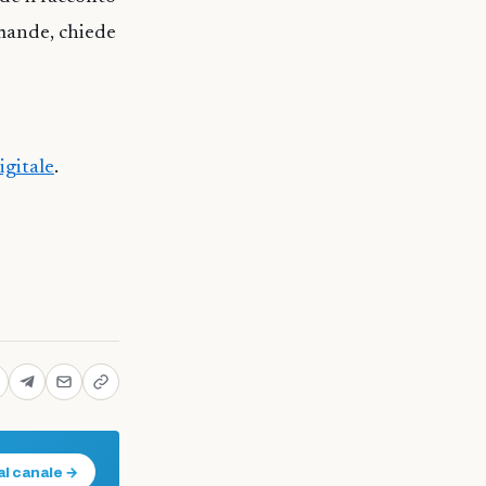
omande, chiede
igitale
.
al canale →