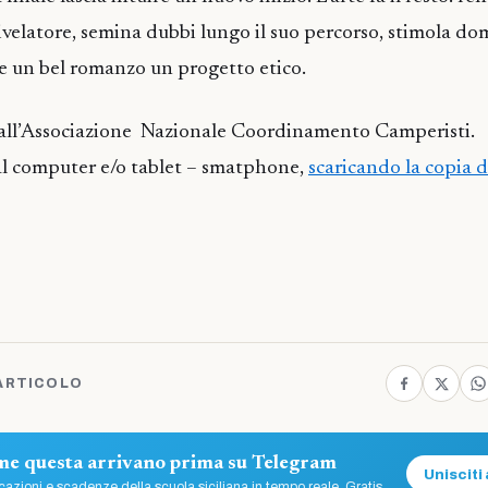
rivelatore, semina dubbi lungo il suo percorso, stimola d
re un bel romanzo un progetto etico.
dall’Associazione Nazionale Coordinamento Camperisti.
nal computer e/o tablet – smatphone,
scaricando la copia d
ARTICOLO
ome questa arrivano prima su Telegram
Unisciti 
azioni e scadenze della scuola siciliana in tempo reale. Gratis.