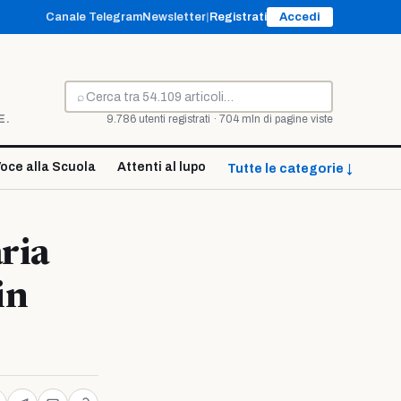
Canale Telegram
Newsletter
|
Registrati
Accedi
⌕
Cerca
E.
9.786 utenti registrati · 704 mln di pagine viste
oce alla Scuola
Attenti al lupo
Tutte le categorie ↓
ria
in