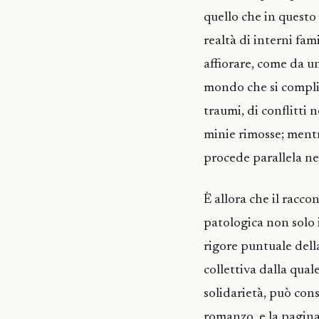
quello che in questo 
realtà di interni fa
affiorare, come da u
mondo che si complica
traumi, di conflitti 
minie rimosse; mentr
procede parallela ne
È allora che il racc
patologica non solo 
rigore puntuale della
collettiva dalla qual
solidarietà, può cons
romanzo, e la pagina 