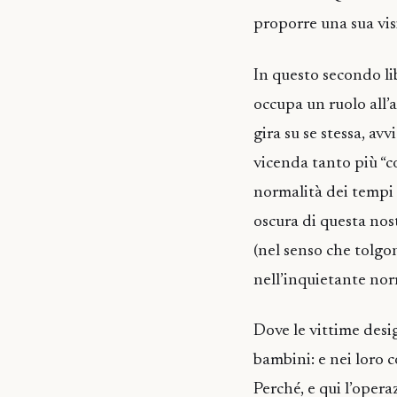
proporre una sua vis
In questo secondo li
occupa un ruolo all’
gira su se stessa, avv
vicenda tanto più “c
normalità dei tempi 
oscura di questa nost
(nel senso che tolgon
nell’inquietante nor
Dove le vittime desi
bambini: e nei loro c
Perché, e qui l’opera