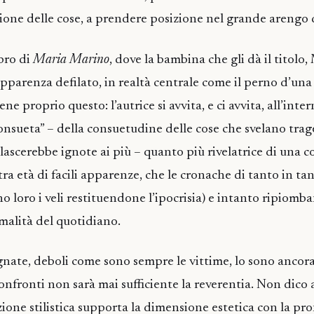
ione delle cose, a prendere posizione nel grande arengo d
bro di
Maria Marino
, dove la bambina che gli dà il titolo, 
apparenza defilato, in realtà centrale come il perno d’una
iene proprio questo: l’autrice si avvita, e ci avvita, all’inte
onsueta” – della consuetudine delle cose che svelano trag
lascerebbe ignote ai più – quanto più rivelatrice di una 
ra età di facili apparenze, che le cronache di tanto in ta
o loro i veli restituendone l’ipocrisia) e intanto ripiomb
malità del quotidiano.
gnate, deboli come sono sempre le vittime, lo sono ancora
onfronti non sarà mai sufficiente la reverentia. Non dico a
zione stilistica supporta la dimensione estetica con la pro