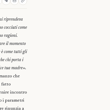
mi riprendeva
no cocciuti come
o ragioni.
ttare il momento
 è come tutti gli
he chi porta i
dice tua madre
››.
romanzo che
 fatto
venire incontro
o i parametri
ore rinunzia a