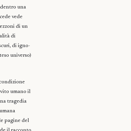
o dentro una
 cede vede
pezzoni di un
lità di
curi, di igno-
teso universo)
 condizione
evito umano il
 una tragedia
l’umana
le pagine del
nde il racconto