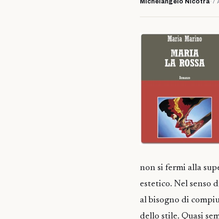
Michelangelo Nicotra
·
7 
non si fermi alla sup
estetico. Nel senso d
al bisogno di compiu
dello stile. Quasi se