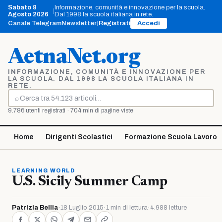
Vai
Sabato 8
Informazione, comunità e innovazione per la scuola.
|
al
Agosto 2026
Dal 1998 la scuola italiana in rete.
contenuto
Canale Telegram
Newsletter
|
Registrati
Accedi
AetnaNet.org
INFORMAZIONE, COMUNITÀ E INNOVAZIONE PER
LA SCUOLA. DAL 1998 LA SCUOLA ITALIANA IN
RETE.
⌕
Cerca
9.786 utenti registrati · 704 mln di pagine viste
Home
Dirigenti Scolastici
Formazione Scuola Lavoro
LEARNING WORLD
U.S. Sicily Summer Camp
Patrizia Bellia
·
18 Luglio 2015
·
1 min di lettura
·
4.988 letture