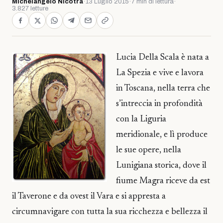
Michelangelo Nicotra
·
13 Luglio 2015
·
7 min di lettura
·
3.827 letture
Lucia Della Scala è nata a
La Spezia e vive e lavora
in Toscana, nella terra che
s’intreccia in profondità
con la Liguria
meridionale, e lì produce
le sue opere, nella
Lunigiana storica, dove il
fiume Magra riceve da est
il Taverone e da ovest il Vara e si appresta a
circumnavigare con tutta la sua ricchezza e bellezza il