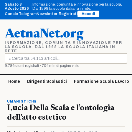
Vai
Sabato 8
Informazione, comunità e innovazione per la scuola.
|
al
Agosto 2026
Dal 1998 la scuola italiana in rete.
contenuto
Canale Telegram
Newsletter
|
Registrati
Accedi
AetnaNet.org
INFORMAZIONE, COMUNITÀ E INNOVAZIONE PER
LA SCUOLA. DAL 1998 LA SCUOLA ITALIANA IN
RETE.
⌕
Cerca
9.786 utenti registrati · 704 mln di pagine viste
Home
Dirigenti Scolastici
Formazione Scuola Lavoro
UMANISTICHE
Lucia Della Scala e l’ontologia
dell’atto estetico