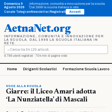
Vai
Domenica 9
Informazione, comunità e innovazione per la scuola.
|
al
Agosto 2026
Dal 1998 la scuola italiana in rete.
contenuto
Canale Telegram
Newsletter
|
Registrati
Accedi
AetnaNet.org
INFORMAZIONE, COMUNITÀ E INNOVAZIONE PER
LA SCUOLA. DAL 1998 LA SCUOLA ITALIANA IN
RETE.
⌕
Cerca
9.786 utenti registrati · 704 mln di pagine viste
Home
Dirigenti Scolastici
Formazione Scuola Lavoro
VOCE ALLA SCUOLA
Giarre: il Liceo Amari adotta
‘La Nunziatella’ di Mascali