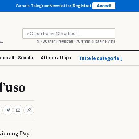
Canale Telegram
Newsletter
|
Registrati
Accedi
⌕
Cerca
E.
9.786 utenti registrati · 704 mln di pagine viste
oce alla Scuola
Attenti al lupo
Tutte le categorie ↓
l’uso
winning Day!