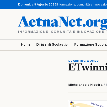
Vai
Domenica 9 Agosto 2026
|
Informazione, comunità e innovazione
al
contenuto
AetnaNet.or
INFORMAZIONE, COMUNITÀ E INNOVAZIONE PE
Home
Dirigenti Scolastici
Formazione Scuola
LEARNING WORLD
ETwinnin
Michelangelo Nicotra
·
7 