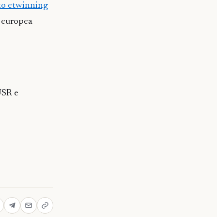
ito etwinning
a europea
USR e