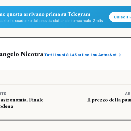
ome questa arrivano prima su Telegram
Unisciti 
azioni e scadenze della scuola siciliana in tempo reale. Gratis.
angelo Nicotra
Tutti i suoi 8.145 articoli su AetnaNet →
NTE
AR
i astronomia. Finale
Il prezzo della paur
odena