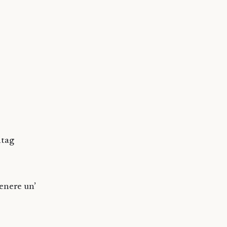
htag
enere un’