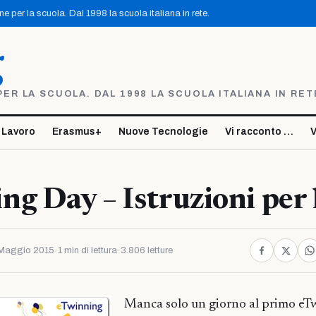
 per la scuola. Dal 1998 la scuola italiana in rete.
g
R LA SCUOLA. DAL 1998 LA SCUOLA ITALIANA IN RET
 Lavoro
Erasmus+
Nuove Tecnologie
Vi racconto …
V
g Day – Istruzioni per 
Maggio 2015
·
1 min di lettura
·
3.806 letture
Manca solo un giorno al primo eT