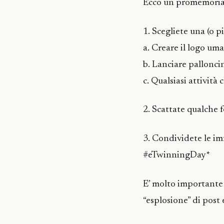
Ecco un promemoria d
1. Scegliete una (o pi
a. Creare il logo um
b. Lanciare palloncin
c. Qualsiasi attività 
2. Scattate qualche f
3. Condividete le im
#eTwinningDay*
E’ molto importante 
“esplosione” di post