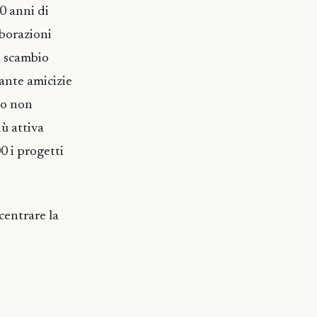
0 anni di
aborazioni
i, scambio
tante amicizie
sto non
iù attiva
0 i progetti
centrare la