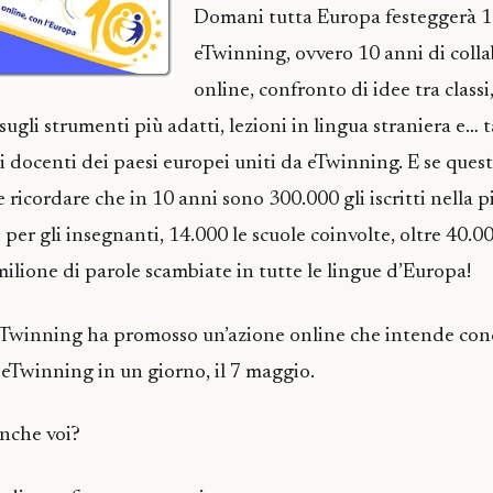
Domani tutta Europa festeggerà 1
eTwinning, ovvero 10 anni di coll
online, confronto di idee tra class
sugli strumenti più adatti, lezioni in lingua straniera e… 
a i docenti dei paesi europei uniti da eTwinning. E se que
 ricordare che in 10 anni sono 300.000 gli iscritti nella p
per gli insegnanti, 14.000 le scuole coinvolte, oltre 40.00
milione di parole scambiate in tutte le lingue d’Europa!
eTwinning ha promosso un’azione online che intende con
u eTwinning in un giorno, il 7 maggio.
anche voi?