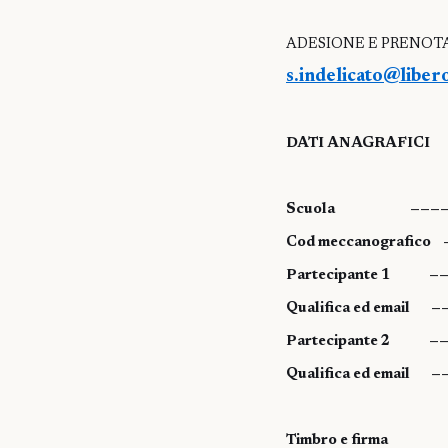
ADESIONE E PRENOTAZ
s.indelicato@libero
DATI ANAGRAFICI
Scuola
———
Cod meccanografico
Partecipante 1
—
Qualifica ed email
—
Partecipante 2
—
Qualifica ed email
—
Timbro e firma