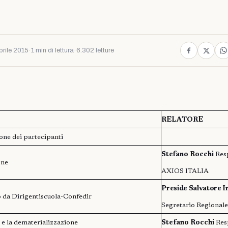
prile 2015
·
1 min di lettura
·
6.302 letture
RELATORE
one dei partecipanti
Stefano Rocchi
Res
one
AXIOS ITALIA
Preside Salvatore I
 da Dirigentiscuola-Confedir
Segretario Regional
e la dematerializzazione
Stefano Rocchi
Res