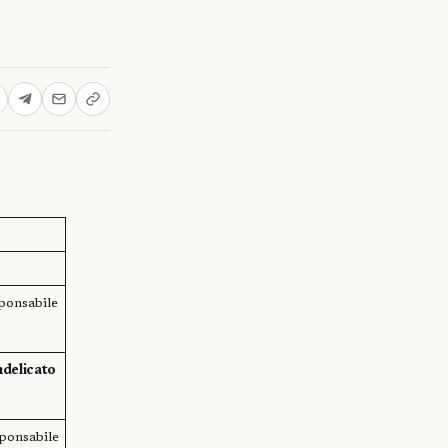
ponsabile
ndelicato
e
ponsabile