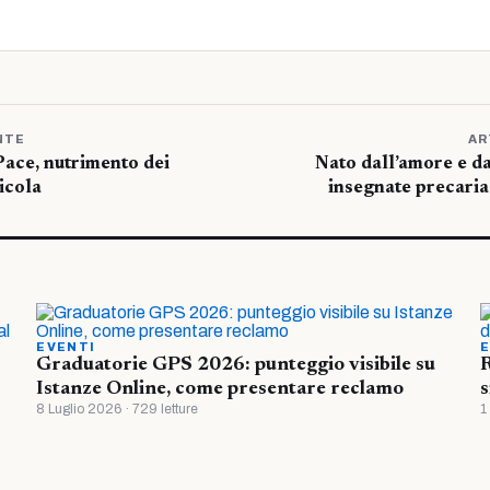
NTE
AR
Pace, nutrimento dei
Nato dall’amore e da
Nicola
insegnate precaria
EVENTI
E
Graduatorie GPS 2026: punteggio visibile su
R
Istanze Online, come presentare reclamo
s
8 Luglio 2026 · 729 letture
1