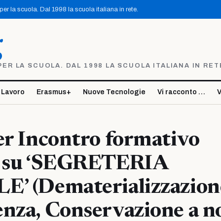
r la scuola. Dal 1998 la scuola italiana in rete.
g
R LA SCUOLA. DAL 1998 LA SCUOLA ITALIANA IN RET
 Lavoro
Erasmus+
Nuove Tecnologie
Vi racconto …
V
er Incontro formativo
o su ‘SEGRETERIA
E’ (Dematerializzazion
nza, Conservazione a n