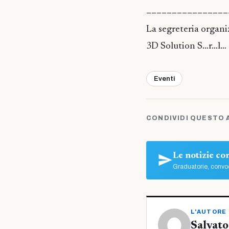
————————————————
La segreteria organi
3D Solution S…r…l… 
Eventi
CONDIVIDI QUESTO 
Le notizie c
Graduatorie, convoc
L'AUTORE
Salvato