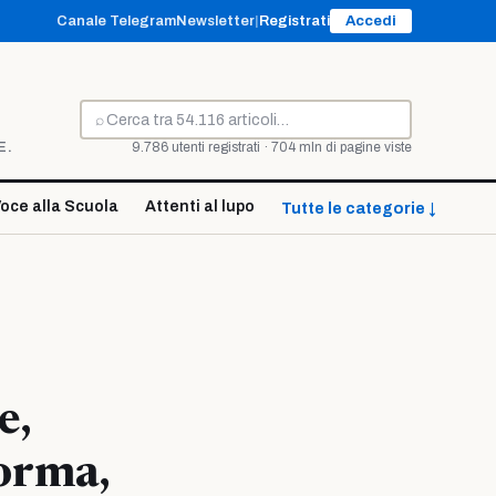
Canale Telegram
Newsletter
|
Registrati
Accedi
⌕
Cerca
E.
9.786 utenti registrati · 704 mln di pagine viste
oce alla Scuola
Attenti al lupo
Tutte le categorie ↓
e,
orma,