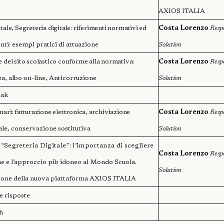
AXIOS ITALIA
tale, Segreteria digitale: riferimenti normativi ed
Costa Lorenzo
Resp
i: esempi pratici di attuazione
Solution
e del sito scolastico conforme alla normativa:
Costa Lorenzo
Resp
a, albo on-line, Anticorruzione
Solution
eak
nari: fatturazione elettronica, archiviazione
Costa Lorenzo
Resp
le, conservazione sostitutiva
Solution
“Segreteria Digitale”: l’importanza di scegliere
Costa Lorenzo
Resp
ne e l’approccio pib idoneo al Mondo Scuola.
Solution
ione della nuova piattaforma AXIOS ITALIA
 risposte
h