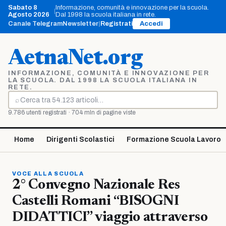
Vai
Sabato 8
Informazione, comunità e innovazione per la scuola.
|
al
Agosto 2026
Dal 1998 la scuola italiana in rete.
contenuto
Canale Telegram
Newsletter
|
Registrati
Accedi
AetnaNet.org
INFORMAZIONE, COMUNITÀ E INNOVAZIONE PER
LA SCUOLA. DAL 1998 LA SCUOLA ITALIANA IN
RETE.
⌕
Cerca
9.786 utenti registrati · 704 mln di pagine viste
Home
Dirigenti Scolastici
Formazione Scuola Lavoro
VOCE ALLA SCUOLA
2° Convegno Nazionale Res
Castelli Romani “BISOGNI
DIDATTICI” viaggio attraverso