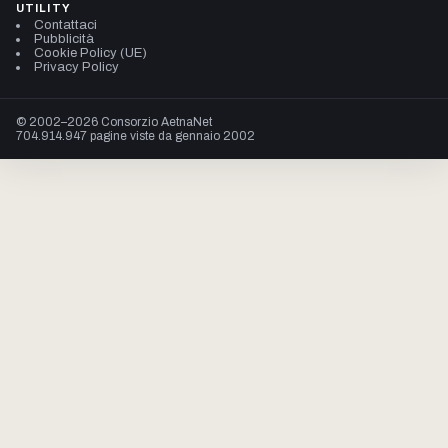
UTILITY
Contattaci
Pubblicità
Cookie Policy (UE)
Privacy Policy
© 2002–2026 Consorzio AetnaNet
704.914.947 pagine viste da gennaio 2002