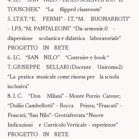
4. I.C. “SAN NILO”- LICEO SCIENTIFICO “B.
TOUSCHEK” “La flipped classroom”
5. I.T.S.T. “E. FERMI” – I.T. “M. BUONARROTI”
– I.P.S. “M. PANTALEONI” “Dis-armonie.0 –
dispersione scolastica e didattica laboratoriale”
PROGETTO IN RETE
6. I.C. “SAN NILO” “Costruire e-book “
7. GIUSEPPE SELLARI (Docente Uniroma2)
“La pratica musicale come risorsa per la scuola
inclusiva”
8. I. C. “Don Milani” – Monte Porzio Catone;
“Duilio Cambellotti” – Rocca Priora; “Frascati” –
Frascati; “San Nilo”– Grottaferrata “Nuove
Indicazioni e Curricolo Verticale – esperienze”
PROGETTO IN RETE