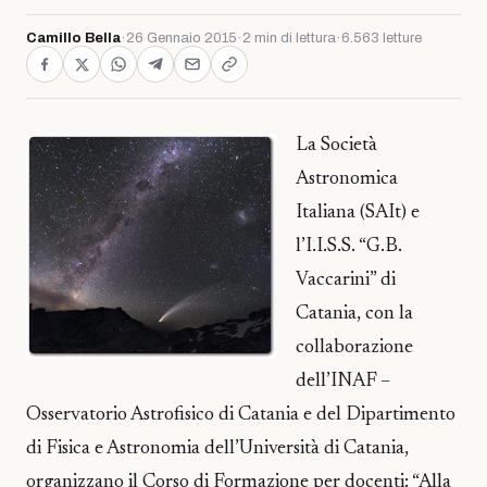
Camillo Bella
·
26 Gennaio 2015
·
2 min di lettura
·
6.563 letture
La Società
Astronomica
Italiana (SAIt) e
l’I.I.S.S. “G.B.
Vaccarini” di
Catania, con la
collaborazione
dell’INAF –
Osservatorio Astrofisico di Catania e del Dipartimento
di Fisica e Astronomia dell’Università di Catania,
organizzano il Corso di Formazione per docenti: “Alla