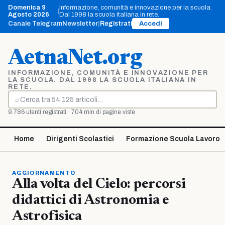
Vai
Domenica 9
Informazione, comunità e innovazione per la scuola.
|
al
Agosto 2026
Dal 1998 la scuola italiana in rete.
contenuto
Canale Telegram
Newsletter
|
Registrati
Accedi
AetnaNet.org
INFORMAZIONE, COMUNITÀ E INNOVAZIONE PER
LA SCUOLA. DAL 1998 LA SCUOLA ITALIANA IN
RETE.
⌕
Cerca
9.786 utenti registrati · 704 mln di pagine viste
Home
Dirigenti Scolastici
Formazione Scuola Lavoro
AGGIORNAMENTO
Alla volta del Cielo: percorsi
didattici di Astronomia e
Astrofisica