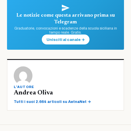
Le notizie come questa arrivano prima su
Telegram
Graduatorie, convocazioni e scadenze della scuola siciliana in
tempo reale. Gratis.
Unisciti al canale →
L'AUTORE
Andrea Oliva
Tutti i suoi 2.664 articoli su AetnaNet →