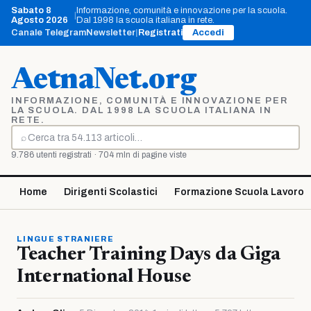
Vai
Sabato 8
Informazione, comunità e innovazione per la scuola.
|
al
Agosto 2026
Dal 1998 la scuola italiana in rete.
contenuto
Canale Telegram
Newsletter
|
Registrati
Accedi
AetnaNet.org
INFORMAZIONE, COMUNITÀ E INNOVAZIONE PER
LA SCUOLA. DAL 1998 LA SCUOLA ITALIANA IN
RETE.
⌕
Cerca
9.786 utenti registrati · 704 mln di pagine viste
Home
Dirigenti Scolastici
Formazione Scuola Lavoro
LINGUE STRANIERE
Teacher Training Days da Giga
International House