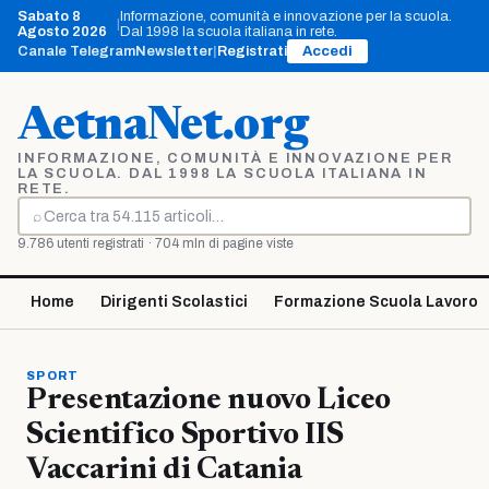
Vai
Sabato 8
Informazione, comunità e innovazione per la scuola.
|
al
Agosto 2026
Dal 1998 la scuola italiana in rete.
contenuto
Canale Telegram
Newsletter
|
Registrati
Accedi
AetnaNet.org
INFORMAZIONE, COMUNITÀ E INNOVAZIONE PER
LA SCUOLA. DAL 1998 LA SCUOLA ITALIANA IN
RETE.
⌕
Cerca
9.786 utenti registrati · 704 mln di pagine viste
Home
Dirigenti Scolastici
Formazione Scuola Lavoro
SPORT
Presentazione nuovo Liceo
Scientifico Sportivo IIS
Vaccarini di Catania