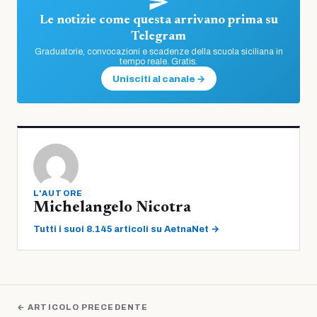
Le notizie come questa arrivano prima su
Telegram
Graduatorie, convocazioni e scadenze della scuola siciliana in
tempo reale. Gratis.
Unisciti al canale →
L'AUTORE
Michelangelo Nicotra
Tutti i suoi 8.145 articoli su AetnaNet →
← ARTICOLO PRECEDENTE