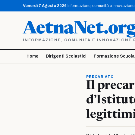
Vai
Venerdì 7 Agosto 2026
|
Informazione, comunità e innovazione p
al
contenuto
AetnaNet.or
INFORMAZIONE, COMUNITÀ E INNOVAZIONE PE
Home
Dirigenti Scolastici
Formazione Scuola
PRECARIATO
Il preca
d’Istitu
legittim