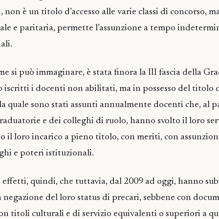
i, non è un titolo d’accesso alle varie classi di concorso, ma
atale e paritaria, permette l’assunzione a tempo indeterm
ali.
e si può immaginare, è stata finora la III fascia della Gr
o iscritti i docenti non abilitati, ma in possesso del titolo d
a quale sono stati assunti annualmente docenti che, al pa
graduatorie e dei colleghi di ruolo, hanno svolto il loro ser
o il loro incarico a pieno titolo, con meriti, con assunzion
ghi e poteri istituzionali.
i effetti, quindi, che tuttavia, dal 2009 ad oggi, hanno sub
lla negazione del loro status di precari, sebbene con docu
con titoli culturali e di servizio equivalenti o superiori a qu