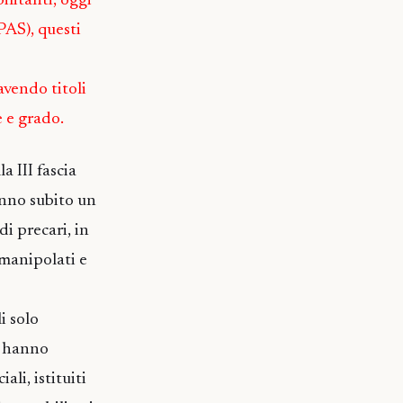
bilitanti, oggi
(PAS), questi
 avendo titoli
e e grado.
a III fascia
anno subito un
i precari, in
 manipolati e
i solo
a hanno
ali, istituiti