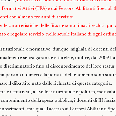
azione e,
fino al 2012, non sono stati istituiti altri canali a
ni Formativi Attivi (TFA) e dai Percorsi Abilitanti Speciali 
centi con almeno tre anni di servizio;
r le caratteristiche delle Siss ne sono rimasti esclusi, pur
to e regolare servizio nelle scuole italiane di ogni ordin
stituzionale e normativo, dunque, migliaia di docenti dell
nnualmente senza garanzie e tutele e, inoltre, dal 2009 h
 discriminatorio fino al disconoscimento del loro status d
 cui persino i numeri e la portata del fenomeno sono stati
nare il dibattito nato dalle richieste di questa categoria.
i e i contrasti, a livello istituzionale e politico, motivabil
i contenimento della spesa pubblica, i docenti di III fasci
noscimenti, tra i quali l’accesso ai Percorsi Abilitanti Speci