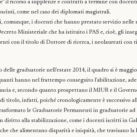
” il ricorso a supplenze e contratti a termine con docenti
osciuti, come nel caso dei diplomati magistrali.
i, comunque, i docenti che hanno prestato servizio nelle 
creto Ministeriale che ha istituito i PAS e, cioè, gli inse
enti con il titolo di Dottore di ricerca, i neolaureati con t
delle graduatorie nell’estate 2014, il quadro si è magg
uanti hanno nel frattempo conseguito l’abilitazione, ad
 fascia e, secondo quanto prospettano il MIUR e il Govern
di titolo, infatti, poiché cronologicamente è successivo al
trasformato le Graduatorie Permanenti in graduatorie ad
n diritto alla stabilizzazione, come i docenti iscritti in Ga
che che alimentano disparità e iniquità, che travisano la 