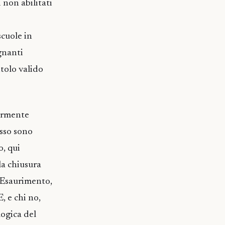
 non abilitati
scuole in
gnanti
itolo valido
iormente
esso sono
o, qui
la chiusura
 Esaurimento,
E, e chi no,
logica del