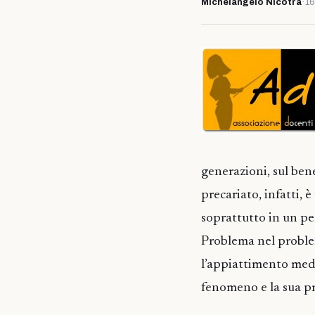
Michelangelo Nicotra
·
16
generazioni, sul bene
precariato, infatti, 
soprattutto in un pe
Problema nel problema
l’appiattimento media
fenomeno e la sua pr