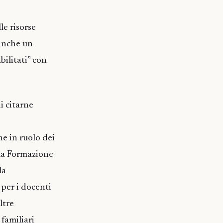
le risorse
eanche un
bilitati” con
i citarne
ne in ruolo dei
lla Formazione
la
 per i docenti
ltre
 familiari