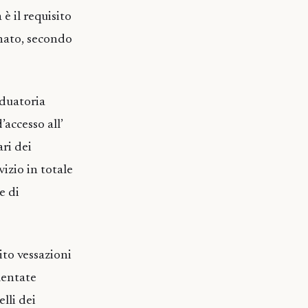
 è il requisito
inato, secondo
aduatoria
’accesso all’
ri dei
vizio in totale
e di
ito vessazioni
mentate
elli dei