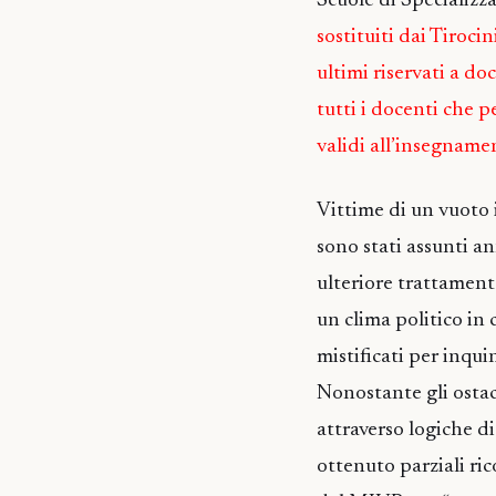
Scuole di Specializz
sostituiti dai Tiroci
ultimi riservati a do
tutti i docenti che pe
validi all’insegnamen
Vittime di un vuoto i
sono stati assunti a
ulteriore trattamento
un clima politico in
mistificati per inqui
Nonostante gli ostacol
attraverso logiche d
ottenuto parziali rico