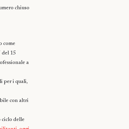
 numero chiuso
to come
U del 15
ofessionale a
i per i quali,
bile con altri
 ciclo delle