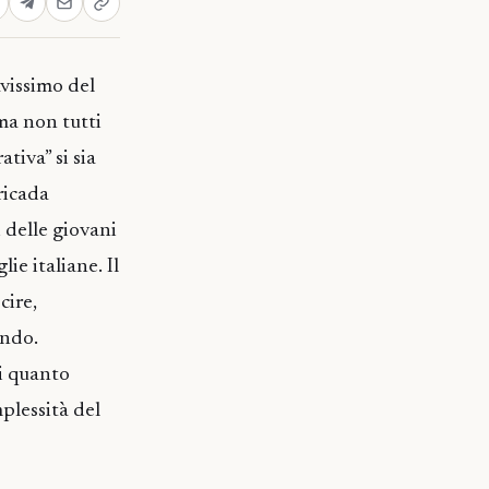
avissimo del
ma non tutti
tiva” si sia
ricada
 delle giovani
ie italiane. Il
cire,
ando.
di quanto
mplessità del