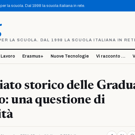
er la scuola. Dal 1998 la scuola italiana in rete.
g
R LA SCUOLA. DAL 1998 LA SCUOLA ITALIANA IN RET
 Lavoro
Erasmus+
Nuove Tecnologie
Vi racconto …
V
riato storico delle Gradu
to: una questione di
ità