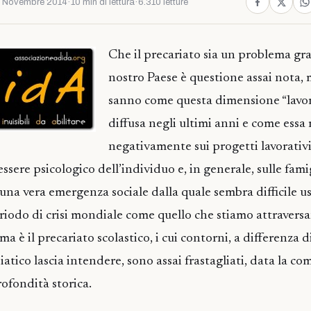
 Novembre 2014
·
10 min di lettura
·
6.310 letture
Che il precariato sia un problema gr
nostro Paese è questione assai nota, 
sanno come questa dimensione “lavora
diffusa negli ultimi anni e come essa 
negativamente sui progetti lavorativi
ssere psicologico dell’individuo e, in generale, sulle famigl
è una vera emergenza sociale dalla quale sembra difficile us
riodo di crisi mondiale come quello che stiamo attravers
 è il precariato scolastico, i cui contorni, a differenza 
tico lascia intendere, sono assai frastagliati, data la co
ofondità storica.