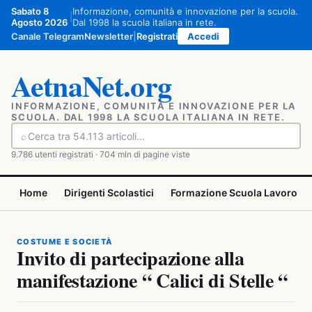
Vai
Sabato 8
Informazione, comunità e innovazione per la scuola.
|
al
Agosto 2026
Dal 1998 la scuola italiana in rete.
contenuto
Canale Telegram
Newsletter
|
Registrati
Accedi
AetnaNet.org
INFORMAZIONE, COMUNITÀ E INNOVAZIONE PER LA
SCUOLA. DAL 1998 LA SCUOLA ITALIANA IN RETE.
⌕
Cerca
9.786 utenti registrati · 704 mln di pagine viste
Home
Dirigenti Scolastici
Formazione Scuola Lavoro
COSTUME E SOCIETÀ
Invito di partecipazione alla
manifestazione “ Calici di Stelle “