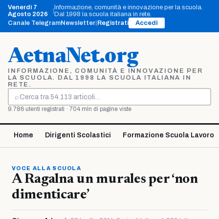
Vai
Venerdì 7
Informazione, comunità e innovazione per la scuola.
|
al
Agosto 2026
Dal 1998 la scuola italiana in rete.
contenuto
Canale Telegram
Newsletter
|
Registrati
Accedi
AetnaNet.org
INFORMAZIONE, COMUNITÀ E INNOVAZIONE PER
LA SCUOLA. DAL 1998 LA SCUOLA ITALIANA IN
RETE.
⌕
Cerca
9.786 utenti registrati · 704 mln di pagine viste
Home
Dirigenti Scolastici
Formazione Scuola Lavoro
VOCE ALLA SCUOLA
A Ragalna un murales per ‘non
dimenticare’