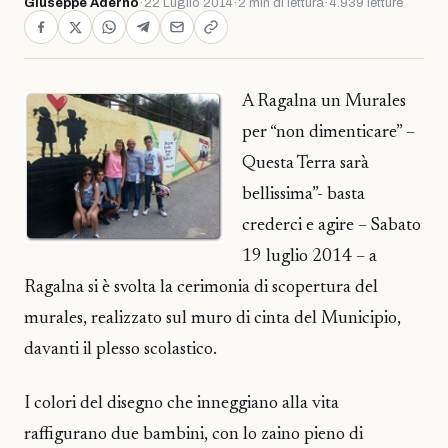
Giuseppe Adernò
·
22 Luglio 2014
·
2 min di lettura
·
4.939 letture
A Ragalna un Murales
per “non dimenticare” –
Questa Terra sarà
bellissima”- basta
crederci e agire – Sabato
19 luglio 2014 – a
Ragalna si è svolta la cerimonia di scopertura del
murales, realizzato sul muro di cinta del Municipio,
davanti il plesso scolastico.
I colori del disegno che inneggiano alla vita
raffigurano due bambini, con lo zaino pieno di